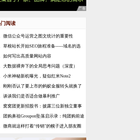
热门阅读
.
微信公众号运营之图文统计的重要性
.
草根站长开始SEO旅程准备-----域名的选
.
如何写出高质量网站内容
.
大数据裸奔下的全局思考问题（深度）
.
小米神秘新机曝光，疑似红米Note2
.
刚刚否认了要上市的蚂蚁金服转头就换了
EO 原总裁井贤栋接棒
.
谈谈我们是否适合做暴利推广
.
窝窝团更新招股书：披露三位新独立董事
.
团购鼻祖Groupon坠落启示录：纯团购前途
淡 转型电商才有出路
.
微商就这样打着“传销”的幌子进入朋友圈