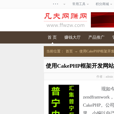
• • •
常用工具
积分商城
首 页
赚钱大厅
产品推广
当前位置：
首页
→
使用CakePHP框架开
使用CakePHP框架开发网站
作者：admi
现如今成
zendframw
CakePHP
里，小编以自己