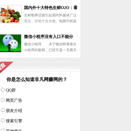
淀的创新创业看中关村创业大街。
国内外十大特色生鲜O2O：看
在这条长度仅 200米的街道上，被
生鲜电商话题引起国内外媒体广泛
人们称为创业咖啡的3W咖啡、车库
看别人怎么玩
关注，讨论十分火热。电商中的蓝
咖啡以及新开业
海，生鲜电商行业被彻底引爆，看
看国内外十家独具特色的生鲜O2O
微信小程序没有入口不能分
电商是怎么玩的。 文/鮑
微信小程序 关于微信即将推出
剑 生鲜电商话题引起国内
享、搜索 创业者要失望了
小程序的新闻，已经不是一天两天
外媒体广泛关注，讨论十
了。之前碰到很多创业者，听说微
信要出小程序，基本上是命令公司
的程序员每天都关注小程序，而且
也早早的研究小程序。对于这些创
你是怎么知道非凡网赚网的？
业者来说，微博的风口
QQ群
网页广告
朋友介绍
搜索引擎