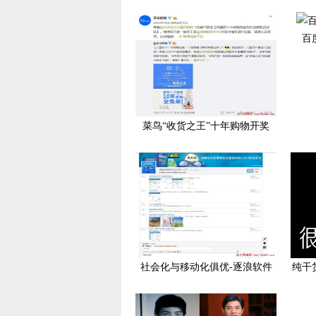
百
菜鸟“收货之王”十年购物开奖
社会化与移动化俱优-逐浪软件
纯干