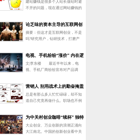
建站赚钱是很多个人站长做站时避
品有限公司，6月16日刚刚通
不开的问题，现在通过网站赚钱的
过。 从产品编号规
人越来越多，但个人站长要模仿百
度、淘宝那样赚钱模式却并不现
论乏味的资本主导的互联网创
实，而是要有适合个人的方法或途
摘要：但这才是互联网创业，不是
径，那个人建站赚钱方法有哪些呢?
业 不但乏味 而且丑陋
吗?研究用户，钻研技术，打磨产
主机侦探小编这里汇总
品，把握这个行业带给你的机会，
不断创造奇迹，而不是融资，融
电视、手机纷纷“涨价” 内在逻
资，融资，然后跟另一个资本恐龙
文|李东楼 最近半年以来，电
合并，终结竞争。 2012年，程
辑到底是什么？
视、手机厂商纷纷宣布对产品调
维创办滴滴出行的前
价，幅度在100元至500元不等。而
引领这波涨价潮的恰恰是小米、乐
营销人 别用战术上的勤奋掩盖
视等互联网厂商。而它们对外解释
总是有那么多人忙忙碌碌，却不知
涨价的原因都是液晶面板、元器件
你战略上的懒惰
道自己究竟再做什么。职场也不例
材料价格上涨等，
外，为什么你想了这么多方案依然
被客户否决?为什么你做了这么多计
为中关村创业咖啡“续杯” 独特
划依然被上司训斥?我们先来看一张
大众创业、万众创新的浪潮正涌向
图。 上面这幅漫画到底表达了
的创业孵化风景
大江南北。中国的创新创业看中关
什么，想必大家也
村，中关村的创新创业看海淀，海