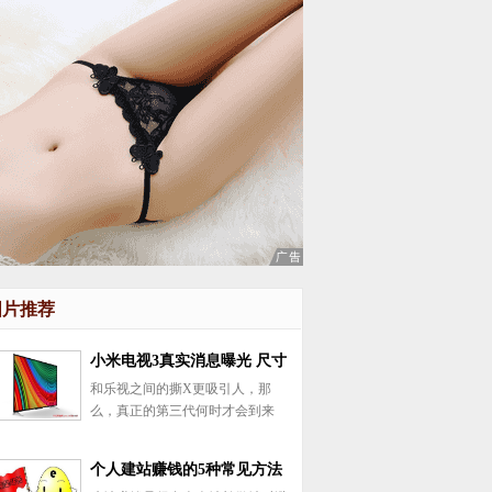
图片推荐
小米电视3真实消息曝光 尺寸
和乐视之间的撕X更吸引人，那
意外产品定位令人费解
么，真正的第三代何时才会到来
呢? 在工信部无线电管理设备认
证中心，今天意外地发现了一款
个人建站赚钱的5种常见方法
L48M3-AA，来自北京小米电子产