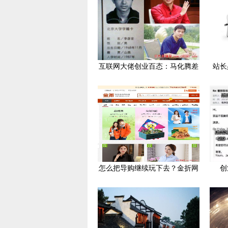
互联网大佬创业百态：马化腾差
站长
怎么把导购继续玩下去？金折网
创