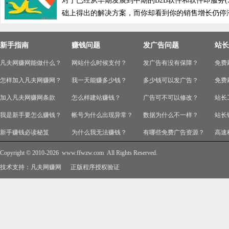
对于已经从早期发展到中期的B2B软件和软件即服务(
础上得出的解决方案，而你却看到你的销售增长仍停滞不
新手指南
赚钱问题
发广告问题
站长
凡夫网赚网能做什么？
网站什么时候支付？
发广告有没有保障？
免费
怎样加入凡夫网赚网？
我一天能赚多少钱？
多少钱可以发广告？
免费
加入凡夫网赚网条款
怎么样建站赚钱？
广告可不可以修改？
站长
我是新手要怎么赚钱？
帐号为什么出现异常？
数据为什么不一样？
站长
新手赚钱必读秘笈
为什么我无法赚钱？
有哪些免费广告资源？
高速
Copyright © 2010-2026
www.ffwzw.com
All Rights Reserved.
技术支持：
凡夫网赚网
正版程序授权验证