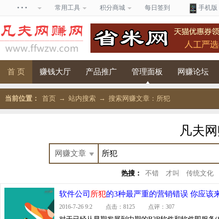
• • •
常用工具
积分商城
每日签到
手机版
首 页
赚钱大厅
产品推广
管理面板
网赚论坛
当前位置：
首页
→
站内搜索
→
搜索网赚文章：所犯
凡夫
热搜：
不错
才叫
传统文化
软件公司
所犯
的3种最严重的营销错误 你应该
2016-7-26 9:2 点击：8125 点评：307