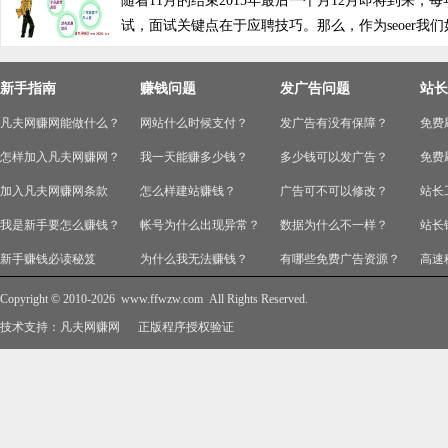
随着11月的结束2015年最后一个月12月即将到来
试，面试关键点在于应聘技巧。那么，作为seoer我们如
新手指南
赚钱问题
发广告问题
站长
凡夫网赚网能做什么？
网站什么时候支付？
发广告有没有保障？
免费
怎样加入凡夫网赚网？
我一天能赚多少钱？
多少钱可以发广告？
免费
加入凡夫网赚网条款
怎么样建站赚钱？
广告可不可以修改？
站长
我是新手要怎么赚钱？
帐号为什么出现异常？
数据为什么不一样？
站长
新手赚钱必读秘笈
为什么我无法赚钱？
有哪些免费广告资源？
高速
Copyright © 2010-2026
www.ffwzw.com
All Rights Reserved.
技术支持：
凡夫网赚网
正版程序授权验证