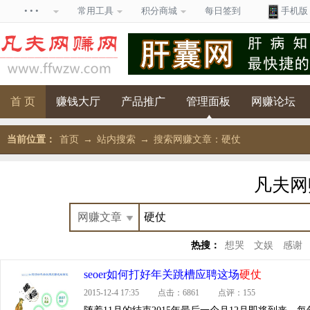
• • •
常用工具
积分商城
每日签到
手机版
首 页
赚钱大厅
产品推广
管理面板
网赚论坛
当前位置：
首页
→
站内搜索
→
搜索网赚文章：硬仗
凡夫
热搜：
想哭
文娱
感谢
seoer如何打好年关跳槽应聘这场
硬仗
2015-12-4 17:35 点击：6861 点评：155