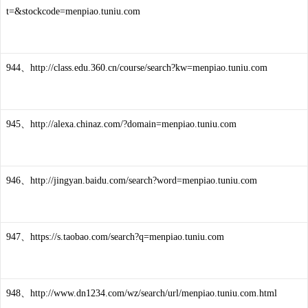
t=&stockcode=menpiao.tuniu.com
944、http://class.edu.360.cn/course/search?kw=menpiao.tuniu.com
945、http://alexa.chinaz.com/?domain=menpiao.tuniu.com
946、http://jingyan.baidu.com/search?word=menpiao.tuniu.com
947、https://s.taobao.com/search?q=menpiao.tuniu.com
948、http://www.dn1234.com/wz/search/url/menpiao.tuniu.com.html