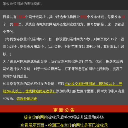
擎收录带网址的查询页面。
目前共有
13264
个刷外链网址，其中精选出优质网址
3332
个发布外链，每页发布
10
个，共
334
页。系统自动将您的网站外链发到这些地方。更奇妙的是，这一切都是
免费的。
（每页发布数量=间隔时间-5，如：你设置间隔时间为20秒，则每页发布15个；设
置为28秒，则每页发布23个，以此类推。时间范围在15-30秒之间，其他默认为20
秒。）
为了避免对网站造成负面影响，我们定期对数据库进行精简、优化，挑选优质的
网站进行发布外链，对于一些垃圾网站、打不开等恶意的网站进行删除，提高了
网站外链的质量。
如果您有优质的网站可供发布外链，可以
点此提交刷外链网址（BR2或以上，开
站2年或以上，优质网站优先收录）
添加到我们的数据库里面，同时为你带来流量
和收录。
错误外链纠正
更 新 公 告
提交你的网站
被收录后将大幅提升流量和外链
2026-8-8
已对外链库进行优化更新
查看展示页面
下一更新时间：
-
检测正在宣传的网址是否已被收录
2026-8-10