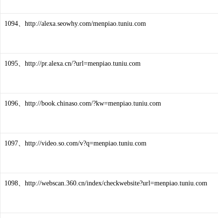
1094、http://alexa.seowhy.com/menpiao.tuniu.com
1095、http://pr.alexa.cn/?url=menpiao.tuniu.com
1096、http://book.chinaso.com/?kw=menpiao.tuniu.com
1097、http://video.so.com/v?q=menpiao.tuniu.com
1098、http://webscan.360.cn/index/checkwebsite?url=menpiao.tuniu.com