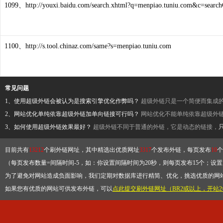
1099、http://youxi.baidu.com/search.xhtml?q=menpiao.tuniu.com&c=searc
1100、http://s.tool.chinaz.com/same?s=menpiao.tuniu.com
常见问题
1、使用超级外链会被认为是搜索引擎优化作弊吗？
超级外链只是一个简便而集成
2、网站优化单纯依靠超级外链加单向链接可行吗？
网站优化不能单纯依靠超级外
3、如何使用超级外链效果最好？
超级外链不同于普通的外链，它是动态的链接，
目前共有
13212
个刷外链网址，其中精选出优质网址
3317
个发布外链，每页发布
10
个
（每页发布数量=间隔时间-5，如：你设置间隔时间为20秒，则每页发布15个；设置为
为了避免对网站造成负面影响，我们定期对数据库进行精简、优化，挑选优质的网
如果您有优质的网站可供发布外链，可以
点此提交刷外链网址（BR2或以上，开站