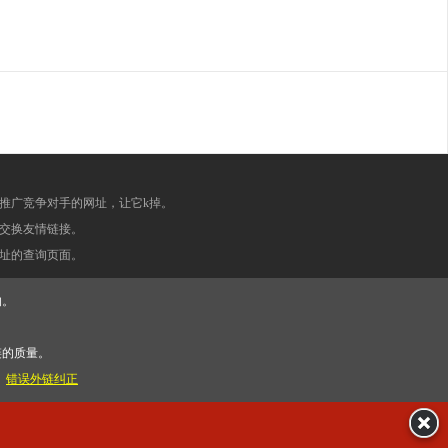
推广竞争对手的网址，让它k掉。
交换友情链接。
址的查询页面。
的。
链的质量。
。
错误外链纠正