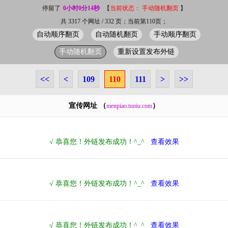
停留了
0小时0分14秒
【
当前状态： 手动随机翻页
】
共 3317 个网址 / 332 页；当前第110页；
自动顺序翻页
自动随机翻页
手动顺序翻页
手动随机翻页
重新设置发布外链
<<
<
109
110
111
>
>>
宣传网址 （
）
menpiao.tuniu.com