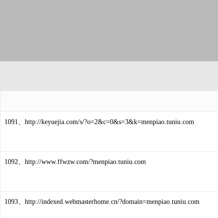
1091、http://keyuejia.com/s/?o=2&c=0&s=3&k=menpiao.tuniu.com
1092、http://www.ffwzw.com/?menpiao.tuniu.com
1093、http://indexed.webmasterhome.cn/?domain=menpiao.tuniu.com