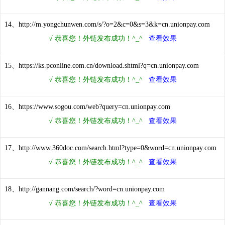
14、http://m.yongchunwen.com/s/?o=2&c=0&s=3&k=cn.unionpay.com
15、https://ks.pconline.com.cn/download.shtml?q=cn.unionpay.com
16、https://www.sogou.com/web?query=cn.unionpay.com
17、http://www.360doc.com/search.html?type=0&word=cn.unionpay.com
18、http://gannang.com/search/?word=cn.unionpay.com