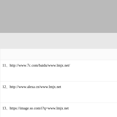
11、http://www.7c.com/baidu/www.lmjx.net/
12、http://www.alexa.cn/www.lmjx.net
13、https://image.so.com/i?q=www.lmjx.net