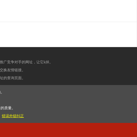
推广竞争对手的网址，让它k掉。
交换友情链接。
址的查询页面。
的。
链的质量。
。
错误外链纠正