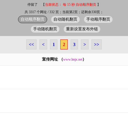
停留了
【
当前状态： 每 15 秒 自动顺序翻页
】
共 3317 个网址 / 332 页；当前第2页；还剩余330页；
自动顺序翻页
自动随机翻页
手动顺序翻页
手动随机翻页
重新设置发布外链
<<
<
1
2
3
>
>>
宣传网址 （
）
www.lmjx.net