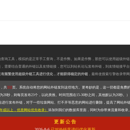
的查询工具，模拟的是正常手工查询，不是作弊。如果是作弊，那您可以使用超级外链
链，需要结合普通的外链以及友情链接，您可以到站长论坛发布外链，到友情链接平台
只有频繁使用超级外链工具进行优化，才能获得稳定的外链
，最终使搜索引擎收录带网
，共
332
页。系统自动将您的网站外链发到这些地方。更奇妙的是，这一切都是免费
28秒，则每页发布23个，以此类推。时间范围在15-30秒之间，其他默认为20秒。）
站进行发布外链，对于一些垃圾网站、打不开等恶意的网站进行删除，提高了网站外
2年或以上，优质网站优先收录）
添加到我们的数据库里面，同时为你带来流量和收录
更 新 公 告
2026-8-6
已对外链库进行优化更新