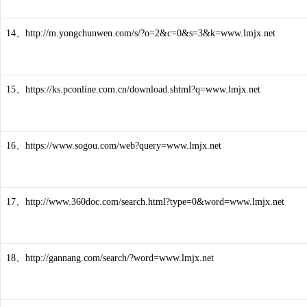
14、http://m.yongchunwen.com/s/?o=2&c=0&s=3&k=www.lmjx.net
15、https://ks.pconline.com.cn/download.shtml?q=www.lmjx.net
16、https://www.sogou.com/web?query=www.lmjx.net
17、http://www.360doc.com/search.html?type=0&word=www.lmjx.net
18、http://gannang.com/search/?word=www.lmjx.net