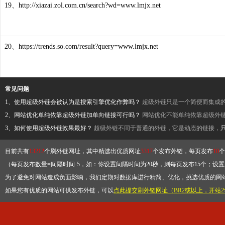
19、http://xiazai.zol.com.cn/search?wd=www.lmjx.net
20、https://trends.so.com/result?query=www.lmjx.net
常见问题
1、使用超级外链会被认为是搜索引擎优化作弊吗？
超级外链只是一个简便而集成
2、网站优化单纯依靠超级外链加单向链接可行吗？
网站优化不能单纯依靠超级外
3、如何使用超级外链效果最好？
超级外链不同于普通的外链，它是动态的链接，
目前共有
13212
个刷外链网址，其中精选出优质网址
3317
个发布外链，每页发布
10
个
（每页发布数量=间隔时间-5，如：你设置间隔时间为20秒，则每页发布15个；设置为
为了避免对网站造成负面影响，我们定期对数据库进行精简、优化，挑选优质的网
如果您有优质的网站可供发布外链，可以
点此提交刷外链网址（BR2或以上，开站