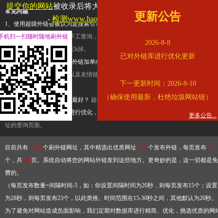
提交你的网站
被收录后将大幅提升流量和外链，
查看展示页面
常见问题
更新公告
-
检测www.haojiazheng.net是否收录
1、使用超级外链会被认为是搜索引擎优化作弊吗？
超级外链只是一个简便而集成
手机扫一扫随时随地刷外链
查询工具，模拟的是正常手工查询，不是作弊。如果是作弊，那您可以使用超级外
2026-8-8
推广竞争对手的网址，让它k掉。
已对外链库进行优化更新
2、网站优化单纯依靠超级外链加单向链接可行吗？
网站优化不能单纯依靠超级外
链，需要结合普通的外链以及友情链接，您可以到站长论坛发布外链，到友情链接
下一更新时间：2026-8-10
台交换友情链接。
（确保使用最新，杜绝垃圾网站链）
3、如何使用超级外链效果最好？
超级外链不同于普通的外链，它是动态的链接，
有频繁使用超级外链工具进行优化，才能获得稳定的外链
，最终使搜索引擎收录带
更多公告...
址的查询页面。
目前共有
13264
个刷外链网址，其中精选出优质网址
3332
个发布外链，每页发布
10
个，共
334
页。系统自动将您的网站外链发到这些地方。更奇妙的是，这一切都是免
费的。
（每页发布数量=间隔时间-5，如：你设置间隔时间为20秒，则每页发布15个；设置
为28秒，则每页发布23个，以此类推。时间范围在15-30秒之间，其他默认为20秒。
为了避免对网站造成负面影响，我们定期对数据库进行精简、优化，挑选优质的网