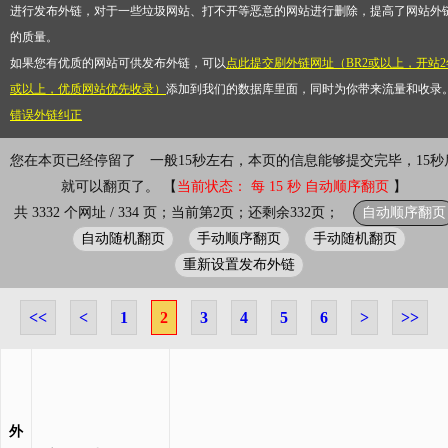
进行发布外链，对于一些垃圾网站、打不开等恶意的网站进行删除，提高了网站外
的质量。
如果您有优质的网站可供发布外链，可以
点此提交刷外链网址（BR2或以上，开站2
或以上，优质网站优先收录）
添加到我们的数据库里面，同时为你带来流量和收录
错误外链纠正
您在本页已经停留了
一般15秒左右，本页的信息能够提交完毕，15秒
就可以翻页了。 【
当前状态： 每 15 秒 自动顺序翻页
】
自动顺序翻页
共 3332 个网址 / 334 页；当前第2页；还剩余332页；
自动随机翻页
手动顺序翻页
手动随机翻页
重新设置发布外链
<<
<
1
2
3
4
5
6
>
>>
外