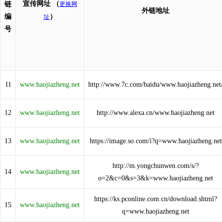
宣传网址
（
链
更换网
外链地址
编
）
址
号
11
www.haojiazheng.net
http://www.7c.com/baidu/www.haojiazheng.net
12
www.haojiazheng.net
http://www.alexa.cn/www.haojiazheng.net
13
www.haojiazheng.net
https://image.so.com/i?q=www.haojiazheng.net
http://m.yongchunwen.com/s/?
14
www.haojiazheng.net
o=2&c=0&s=3&k=www.haojiazheng.net
https://ks.pconline.com.cn/download.shtml?
15
www.haojiazheng.net
q=www.haojiazheng.net