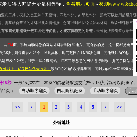
收录后将大幅提升流量和外链，
查看展示页面
-
检测www.w3scho
的查询工具，模拟的是正常手工查询，不是作弊。如果是作弊，那您可以使用超级外链
链，需要结合普通的外链以及友情链接，您可以到站长论坛发布外链，到友情链接平台
只有频繁使用超级外链工具进行优化，才能获得稳定的外链
，最终使搜索引擎收录带网
，共
334
页。系统自动将您的网站外链发到这些地方。更奇妙的是，这一切都是免费
28秒，则每页发布23个，以此类推。时间范围在15-30秒之间，其他默认为20秒。）
站进行发布外链，对于一些垃圾网站、打不开等恶意的网站进行删除，提高了网站外
2年或以上，优质网站优先收录）
添加到我们的数据库里面，同时为你带来流量和收录
分15秒
一般15秒左右，本页的信息能够提交完毕，15秒后就可以翻页了。
自动顺序翻页
自动随机翻页
手动顺序翻页
手动
当前第1页；
<<
<
1
2
3
4
5
>
>>
外链地址