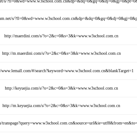
.net/s/?fl=0&wd=www.w3school.com.cn&dp=&dq=0&gq=0&dj=0&gj=0&pt=0
3mm.net/s/?fl=0&wd=www.w3school.com.cn&dp=&dq=0&gq=0&dj=0&gj=0&
http://maerdini.com/s/?o=2&c=0&s=3&k=www.w3school.com.cn
http://m.maerdini.com/s/?o=2&c=0&s=3&k=www.w3school.com.cn
://www.lemall.com/#/search?keyword=www.w3school.com.cn&blankTarget=1
http://keyuejia.com/s/?o=2&c=0&s=3&k=www.w3school.com.cn
http://m.keyuejia.com/s/?o=2&c=0&s=3&k=www.w3school.com.cn
com/transpage?query=www.w3school.com.cn&source=url&ie=utf8&from=en&to