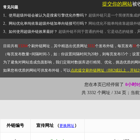
提交你的网站
被
常见问题
1、使用超级外链会被认为是搜索引擎优化作弊吗？
超级外链只是一个简便而集成
2、网站优化单纯依靠超级外链加单向链接可行吗？
网站优化不能单纯依靠超级外
3、如何使用超级外链效果最好？
超级外链不同于普通的外链，它是动态的链接，
目前共有
13264
个刷外链网址，其中精选出优质网址
3332
个发布外链，每页发布
10
个
（每页发布数量=间隔时间-5，如：你设置间隔时间为20秒，则每页发布15个；设置为
为了避免对网站造成负面影响，我们定期对数据库进行精简、优化，挑选优质的网
如果您有优质的网站可供发布外链，可以
点此提交刷外链网址（BR2或以上，开站
您在本页已经停留了
0小时0
共 3332 个网址 / 334 页；
外链编号
宣传网址
（
）
更换网址