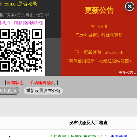
ol.com.cn是否收录
更新公告
推广竞争对手的网址，让它k掉。
交换友情链接。
手机扫一扫随时随地刷外链
2026-8-8
址的查询页面。
已对外链库进行优化更新
的。
下一更新时间：2026-8-10
链的质量。
（确保使用最新，杜绝垃圾网站链）
。
错误外链纠正
更多公告...
 【
当前状态： 手动随机翻页
】
随机翻页
重新设置发布外链
发布状态及人工检查