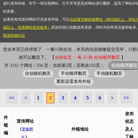
进行发布外链，对于一些垃圾网站、打不开等恶意的网站进行删除，提高了网站外
的质量。
如果您有优质的网站可供发布外链，可以
点此提交刷外链网址（BR2或以上，开站2
或以上，优质网站优先收录）
添加到我们的数据库里面，同时为你带来流量和收录
错误外链纠正
您在本页已经停留了
一般15秒左右，本页的信息能够提交完毕，15秒
就可以翻页了。 【
当前状态： 每 15 秒 自动顺序翻页
】
自动顺序翻页
共 3332 个网址 / 334 页；当前第2页；还剩余332页；
自动随机翻页
手动顺序翻页
手动随机翻页
重新设置发布外链
<<
<
1
2
3
4
5
6
>
>>
发布
外
宣传网址
状态
链
（
更换网
外链地址
及人
编
）
工检
址