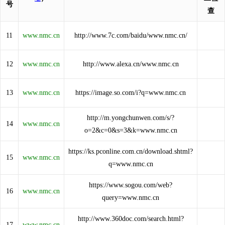
号
查
11
www.nmc.cn
http://www.7c.com/baidu/www.nmc.cn/
12
www.nmc.cn
http://www.alexa.cn/www.nmc.cn
13
www.nmc.cn
https://image.so.com/i?q=www.nmc.cn
http://m.yongchunwen.com/s/?
14
www.nmc.cn
o=2&c=0&s=3&k=www.nmc.cn
https://ks.pconline.com.cn/download.shtml?
15
www.nmc.cn
q=www.nmc.cn
https://www.sogou.com/web?
16
www.nmc.cn
query=www.nmc.cn
http://www.360doc.com/search.html?
17
www.nmc.cn