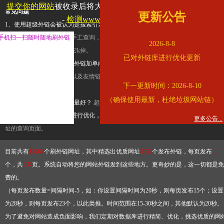
提交你的网站
被收录后将大幅提升流量和外链，
查看展示页面
常见问题
更新公告
-
检测www.nmc.cn是否收录
1、使用超级外链会被认为是搜索引擎优化作弊吗？
超级外链只是一个简便而集成
手机扫一扫随时随地刷外链
查询工具，模拟的是正常手工查询，不是作弊。如果是作弊，那您可以使用超级外
2026-8-8
推广竞争对手的网址，让它k掉。
已对外链库进行优化更新
2、网站优化单纯依靠超级外链加单向链接可行吗？
网站优化不能单纯依靠超级外
链，需要结合普通的外链以及友情链接，您可以到站长论坛发布外链，到友情链接
下一更新时间：2026-8-10
台交换友情链接。
（确保使用最新，杜绝垃圾网站链）
3、如何使用超级外链效果最好？
超级外链不同于普通的外链，它是动态的链接，
有频繁使用超级外链工具进行优化，才能获得稳定的外链
，最终使搜索引擎收录带
更多公告...
址的查询页面。
目前共有
13264
个刷外链网址，其中精选出优质网址
3332
个发布外链，每页发布
10
个，共
334
页。系统自动将您的网站外链发到这些地方。更奇妙的是，这一切都是免
费的。
（每页发布数量=间隔时间-5，如：你设置间隔时间为20秒，则每页发布15个；设置
为28秒，则每页发布23个，以此类推。时间范围在15-30秒之间，其他默认为20秒。
为了避免对网站造成负面影响，我们定期对数据库进行精简、优化，挑选优质的网