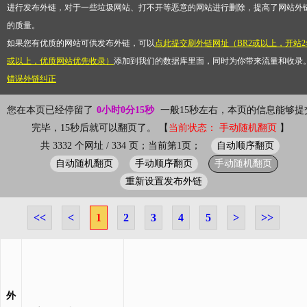
进行发布外链，对于一些垃圾网站、打不开等恶意的网站进行删除，提高了网站外
的质量。
如果您有优质的网站可供发布外链，可以
点此提交刷外链网址（BR2或以上，开站2
或以上，优质网站优先收录）
添加到我们的数据库里面，同时为你带来流量和收录
错误外链纠正
您在本页已经停留了
0小时0分15秒
一般15秒左右，本页的信息能够提
完毕，15秒后就可以翻页了。 【
当前状态： 手动随机翻页
】
自动顺序翻页
共 3332 个网址 / 334 页；当前第1页；
自动随机翻页
手动顺序翻页
手动随机翻页
重新设置发布外链
<<
<
1
2
3
4
5
>
>>
外