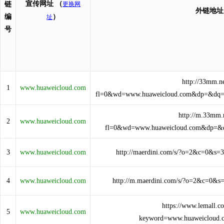
宣传网址
（
链
更换网
外链地址
编
）
址
号
http://33mm.ne
1
www.huaweicloud.com
fl=0&wd=www.huaweicloud.com&dp=&dq
http://m.33mm.n
2
www.huaweicloud.com
fl=0&wd=www.huaweicloud.com&dp=
3
www.huaweicloud.com
http://maerdini.com/s/?o=2&c=0&s
4
www.huaweicloud.com
http://m.maerdini.com/s/?o=2&c=0&
https://www.lemall.c
5
www.huaweicloud.com
keyword=www.huaweicloud.