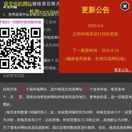
提交你的网站
被收录后将大幅提升流量和外链，
查看展示页面
常见问题
更新公告
-
检测www.huaweicloud.com是否收录
1、使用超级外链会被认为是搜索引擎优化作弊吗？
超级外链只是一个简便而集成
手机扫一扫随时随地刷外链
查询工具，模拟的是正常手工查询，不是作弊。如果是作弊，那您可以使用超级外
2026-8-8
推广竞争对手的网址，让它k掉。
已对外链库进行优化更新
2、网站优化单纯依靠超级外链加单向链接可行吗？
网站优化不能单纯依靠超级外
链，需要结合普通的外链以及友情链接，您可以到站长论坛发布外链，到友情链接
下一更新时间：2026-8-10
台交换友情链接。
（确保使用最新，杜绝垃圾网站链）
3、如何使用超级外链效果最好？
超级外链不同于普通的外链，它是动态的链接，
有频繁使用超级外链工具进行优化，才能获得稳定的外链
，最终使搜索引擎收录带
更多公告...
址的查询页面。
目前共有
13264
个刷外链网址，其中精选出优质网址
3332
个发布外链，每页发布
10
个，共
334
页。系统自动将您的网站外链发到这些地方。更奇妙的是，这一切都是免
费的。
（每页发布数量=间隔时间-5，如：你设置间隔时间为20秒，则每页发布15个；设置
为28秒，则每页发布23个，以此类推。时间范围在15-30秒之间，其他默认为20秒。
为了避免对网站造成负面影响，我们定期对数据库进行精简、优化，挑选优质的网