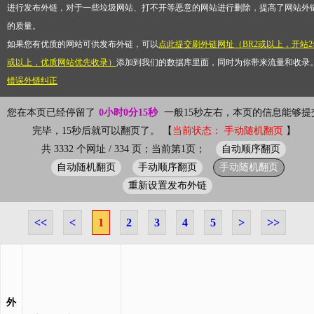
进行发布外链，对于一些垃圾网站、打不开等恶意的网站进行删除，提高了网站外
的质量。
如果您有优质的网站可供发布外链，可以
点此提交刷外链网址（BR2或以上，开站2
或以上，优质网站优先收录）
添加到我们的数据库里面，同时为你带来流量和收录
错误外链纠正
您在本页已经停留了
0小时0分15秒
一般15秒左右，本页的信息能够提
完毕，15秒后就可以翻页了。 【
当前状态： 手动随机翻页
】
自动顺序翻页
共 3332 个网址 / 334 页；当前第1页；
自动随机翻页
手动顺序翻页
手动随机翻页
重新设置发布外链
<<
<
1
2
3
4
5
>
>>
外