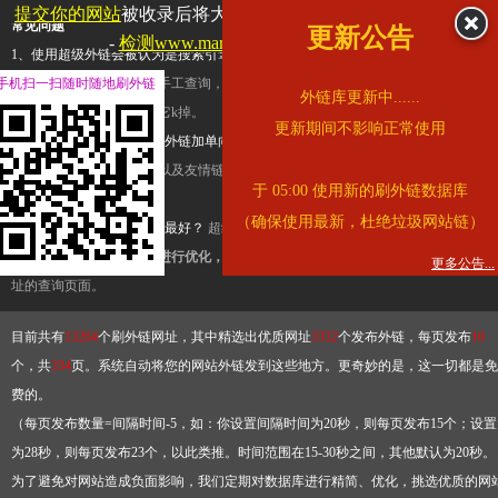
提交你的网站
被收录后将大幅提升流量和外链，
查看展示页面
常见问题
更新公告
-
检测www.marriott.com.cn是否收录
1、使用超级外链会被认为是搜索引擎优化作弊吗？
超级外链只是一个简便而集成
手机扫一扫随时随地刷外链
查询工具，模拟的是正常手工查询，不是作弊。如果是作弊，那您可以使用超级外
外链库更新中......
推广竞争对手的网址，让它k掉。
更新期间不影响正常使用
2、网站优化单纯依靠超级外链加单向链接可行吗？
网站优化不能单纯依靠超级外
链，需要结合普通的外链以及友情链接，您可以到站长论坛发布外链，到友情链接
于 05:00 使用新的刷外链数据库
台交换友情链接。
（确保使用最新，杜绝垃圾网站链）
3、如何使用超级外链效果最好？
超级外链不同于普通的外链，它是动态的链接，
有频繁使用超级外链工具进行优化，才能获得稳定的外链
，最终使搜索引擎收录带
更多公告...
址的查询页面。
目前共有
13264
个刷外链网址，其中精选出优质网址
3332
个发布外链，每页发布
10
个，共
334
页。系统自动将您的网站外链发到这些地方。更奇妙的是，这一切都是免
费的。
（每页发布数量=间隔时间-5，如：你设置间隔时间为20秒，则每页发布15个；设置
为28秒，则每页发布23个，以此类推。时间范围在15-30秒之间，其他默认为20秒。
为了避免对网站造成负面影响，我们定期对数据库进行精简、优化，挑选优质的网