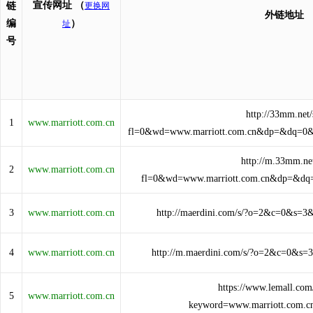
宣传网址
（
链
更换网
外链地址
编
）
址
号
http://33mm.net/
1
www.marriott.com.cn
fl=0&wd=www.marriott.com.cn&dp=&dq=0
http://m.33mm.net
2
www.marriott.com.cn
fl=0&wd=www.marriott.com.cn&dp=&d
3
www.marriott.com.cn
http://maerdini.com/s/?o=2&c=0&s=3
4
www.marriott.com.cn
http://m.maerdini.com/s/?o=2&c=0&s=
https://www.lemall.com
5
www.marriott.com.cn
keyword=www.marriott.com.c