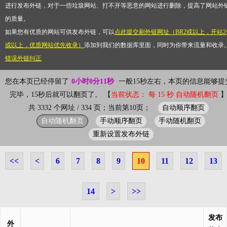
进行发布外链，对于一些垃圾网站、打不开等恶意的网站进行删除，提高了网站外
的质量。
如果您有优质的网站可供发布外链，可以
点此提交刷外链网址（BR2或以上，开站2
或以上，优质网站优先收录）
添加到我们的数据库里面，同时为你带来流量和收录
错误外链纠正
您在本页已经停留了
0小时0分11秒
一般15秒左右，本页的信息能够提
完毕，15秒后就可以翻页了。 【
当前状态： 每 15 秒 自动随机翻页
自动顺序翻页
共 3332 个网址 / 334 页；当前第10页；
自动随机翻页
手动顺序翻页
手动随机翻页
重新设置发布外链
<<
<
6
7
8
9
10
11
12
13
14
>
>>
发布
外