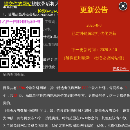
提交你的网站
被收录后将大幅提升流量和外链，
查看展示页面
常见问题
更新公告
-
检测www.cqkjg.cn是否收录
1、使用超级外链会被认为是搜索引擎优化作弊吗？
超级外链只是一个简便而集成
手机扫一扫随时随地刷外链
查询工具，模拟的是正常手工查询，不是作弊。如果是作弊，那您可以使用超级外
2026-8-8
推广竞争对手的网址，让它k掉。
已对外链库进行优化更新
2、网站优化单纯依靠超级外链加单向链接可行吗？
网站优化不能单纯依靠超级外
链，需要结合普通的外链以及友情链接，您可以到站长论坛发布外链，到友情链接
下一更新时间：2026-8-10
台交换友情链接。
（确保使用最新，杜绝垃圾网站链）
3、如何使用超级外链效果最好？
超级外链不同于普通的外链，它是动态的链接，
有频繁使用超级外链工具进行优化，才能获得稳定的外链
，最终使搜索引擎收录带
更多公告...
址的查询页面。
目前共有
13264
个刷外链网址，其中精选出优质网址
3332
个发布外链，每页发布
10
个，共
334
页。系统自动将您的网站外链发到这些地方。更奇妙的是，这一切都是免
费的。
（每页发布数量=间隔时间-5，如：你设置间隔时间为20秒，则每页发布15个；设置
为28秒，则每页发布23个，以此类推。时间范围在15-30秒之间，其他默认为20秒。
为了避免对网站造成负面影响，我们定期对数据库进行精简、优化，挑选优质的网