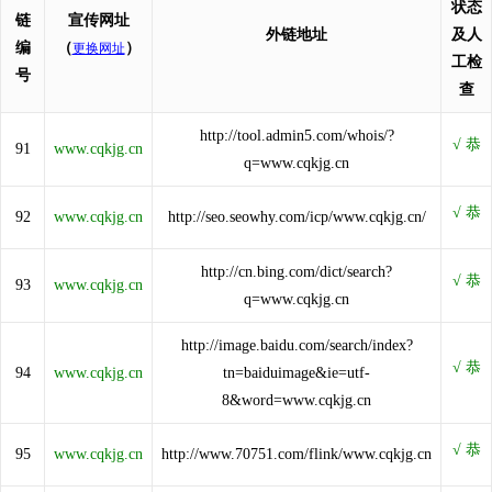
状态
链
宣传网址
外链地址
及人
编
（
）
更换网址
工检
号
查
http://tool.admin5.com/whois/?
91
www.cqkjg.cn
q=www.cqkjg.cn
92
www.cqkjg.cn
http://seo.seowhy.com/icp/www.cqkjg.cn/
http://cn.bing.com/dict/search?
93
www.cqkjg.cn
q=www.cqkjg.cn
http://image.baidu.com/search/index?
94
www.cqkjg.cn
tn=baiduimage&ie=utf-
8&word=www.cqkjg.cn
95
www.cqkjg.cn
http://www.70751.com/flink/www.cqkjg.cn