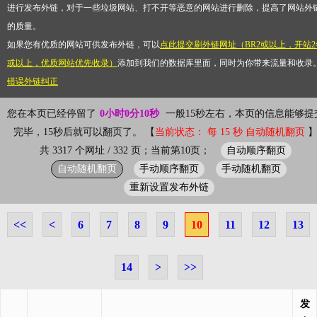
进行发布外链，对于一些垃圾网站、打不开等恶意的网站进行删除，提高了网站外
的质量。
如果您有优质的网站可供发布外链，可以
点此提交刷外链网址（BR2或以上，开站2
或以上，优质网站优先收录）
添加到我们的数据库里面，同时为你带来流量和收录
错误外链纠正
您在本页已经停留了
0小时0分10秒
一般15秒左右，本页的信息能够提
完毕，15秒后就可以翻页了。 【
当前状态： 每 15 秒 自动随机翻页
自动顺序翻页
共 3317 个网址 / 332 页；当前第10页；
自动随机翻页
手动顺序翻页
手动随机翻页
重新设置发布外链
<<
<
6
7
8
9
10
11
12
13
14
>
>>
发