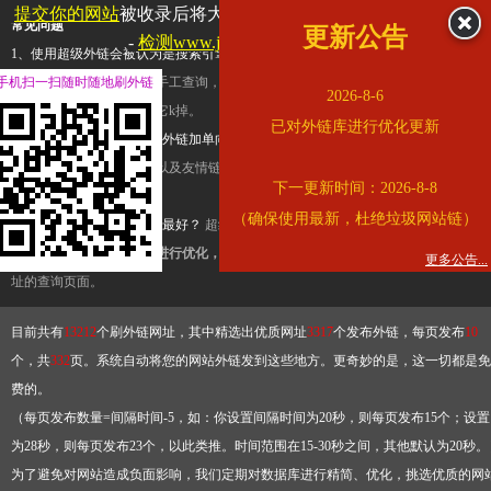
提交你的网站
被收录后将大幅提升流量和外链，
查看展示页面
常见问题
更新公告
-
检测www.jdfjx.com是否收录
1、使用超级外链会被认为是搜索引擎优化作弊吗？
超级外链只是一个简便而集成
手机扫一扫随时随地刷外链
查询工具，模拟的是正常手工查询，不是作弊。如果是作弊，那您可以使用超级外
2026-8-6
推广竞争对手的网址，让它k掉。
已对外链库进行优化更新
2、网站优化单纯依靠超级外链加单向链接可行吗？
网站优化不能单纯依靠超级外
链，需要结合普通的外链以及友情链接，您可以到站长论坛发布外链，到友情链接
下一更新时间：2026-8-8
台交换友情链接。
（确保使用最新，杜绝垃圾网站链）
3、如何使用超级外链效果最好？
超级外链不同于普通的外链，它是动态的链接，
有频繁使用超级外链工具进行优化，才能获得稳定的外链
，最终使搜索引擎收录带
更多公告...
址的查询页面。
目前共有
13212
个刷外链网址，其中精选出优质网址
3317
个发布外链，每页发布
10
个，共
332
页。系统自动将您的网站外链发到这些地方。更奇妙的是，这一切都是免
费的。
（每页发布数量=间隔时间-5，如：你设置间隔时间为20秒，则每页发布15个；设置
为28秒，则每页发布23个，以此类推。时间范围在15-30秒之间，其他默认为20秒。
为了避免对网站造成负面影响，我们定期对数据库进行精简、优化，挑选优质的网