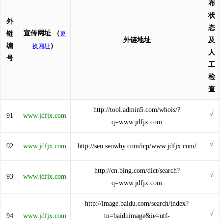
布
状
外
态
宣传网址
（
链
更
外链地址
及
编
）
换网址
人
号
工
检
查
http://tool.admin5.com/whois/?
91
www.jdfjx.com
q=www.jdfjx.com
92
www.jdfjx.com
http://seo.seowhy.com/icp/www.jdfjx.com/
http://cn.bing.com/dict/search?
93
www.jdfjx.com
q=www.jdfjx.com
http://image.baidu.com/search/index?
94
www.jdfjx.com
tn=baiduimage&ie=utf-