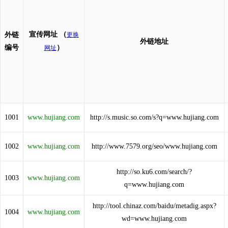
宣传网址
（
外链
更换
外链地址
编号
）
网址
1001
www.hujiang.com
http://s.music.so.com/s?q=www.hujiang.com
1002
www.hujiang.com
http://www.7579.org/seo/www.hujiang.com
http://so.ku6.com/search/?
1003
www.hujiang.com
q=www.hujiang.com
http://tool.chinaz.com/baidu/metadig.aspx?
1004
www.hujiang.com
wd=www.hujiang.com