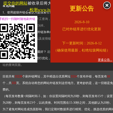
提交你的网站
被收录后将大幅提升流量和外链，
查看展示页面
常见问题
更新公告
-
检测www.hujiang.com是否收录
1、使用超级外链会被认为是搜索引擎优化作弊吗？
超级外链只是一个简便而集成
手机扫一扫随时随地刷外链
查询工具，模拟的是正常手工查询，不是作弊。如果是作弊，那您可以使用超级外
2026-8-10
推广竞争对手的网址，让它k掉。
已对外链库进行优化更新
2、网站优化单纯依靠超级外链加单向链接可行吗？
网站优化不能单纯依靠超级外
链，需要结合普通的外链以及友情链接，您可以到站长论坛发布外链，到友情链接
下一更新时间：2026-8-12
台交换友情链接。
（确保使用最新，杜绝垃圾网站链）
3、如何使用超级外链效果最好？
超级外链不同于普通的外链，它是动态的链接，
有频繁使用超级外链工具进行优化，才能获得稳定的外链
，最终使搜索引擎收录带
更多公告...
址的查询页面。
目前共有
13226
个刷外链网址，其中精选出优质网址
3324
个发布外链，每页发布
10
个，共
333
页。系统自动将您的网站外链发到这些地方。更奇妙的是，这一切都是免
费的。
（每页发布数量=间隔时间-5，如：你设置间隔时间为20秒，则每页发布15个；设置
为28秒，则每页发布23个，以此类推。时间范围在15-30秒之间，其他默认为20秒。
为了避免对网站造成负面影响，我们定期对数据库进行精简、优化，挑选优质的网