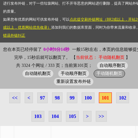
进行发布外链，对于一些垃圾网站、打不开等恶意的网站进行删除，提高了网站外
的质量。
如果您有优质的网站可供发布外链，可以
点此提交刷外链网址（BR2或以上，开站2
或以上，优质网站优先收录）
添加到我们的数据库里面，同时为你带来流量和收录
错误外链纠正
您在本页已经停留了
0小时0分14秒
一般15秒左右，本页的信息能够提
完毕，15秒后就可以翻页了。 【
当前状态： 手动随机翻页
】
自动顺序翻页
共 3324 个网址 / 333 页；当前第101页；
自动随机翻页
手动顺序翻页
手动随机翻页
重新设置发布外链
<<
<
97
98
99
100
101
102
103
104
105
>
>>