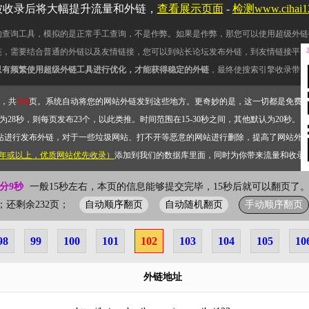
被收录后将大幅提升流量和外链，
查看展示页面
-
检测www.cihai
的查询工具，模拟的是正常手工查询，不是作弊。如果是作弊，那您可以使用超级外链
链，需要结合普通的外链以及友情链接，您可以到站长论坛发布外链，到友情链接平台
只有频繁使用超级外链工具进行优化，才能获得稳定的外链
，最终使搜索引擎收录带网
，共
334
页。系统自动将您的网站外链发到这些地方。更奇妙的是，这一切都是免费
28秒，则每页发布23个，以此类推。时间范围在15-30秒之间，其他默认为20秒。）
站进行发布外链，对于一些垃圾网站、打不开等恶意的网站进行删除，提高了网站外
2年或以上，优质网站优先收录）
添加到我们的数据库里面，同时为你带来流量和收录
0分9秒
一般15秒左右，本页的信息能够提交完毕，15秒后就可以翻页了。
自动顺序翻页
自动随机翻页
手动顺序翻页
2页；还剩余232页；
98
99
100
101
102
103
104
105
10
外链地址