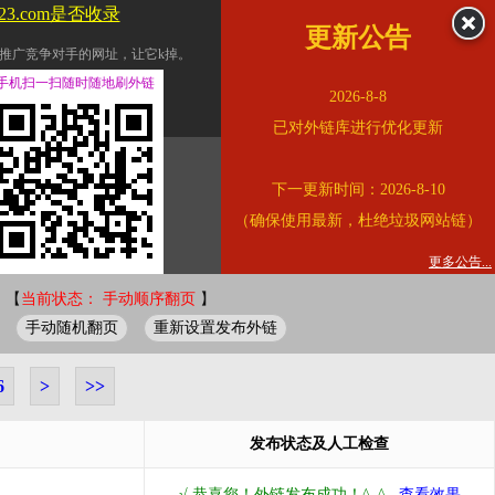
123.com是否收录
更新公告
推广竞争对手的网址，让它k掉。
交换友情链接。
手机扫一扫随时随地刷外链
2026-8-8
址的查询页面。
已对外链库进行优化更新
的。
下一更新时间：2026-8-10
链的质量。
（确保使用最新，杜绝垃圾网站链）
。
错误外链纠正
更多公告...
 【
当前状态： 手动顺序翻页
】
手动随机翻页
重新设置发布外链
6
>
>>
发布状态及人工检查