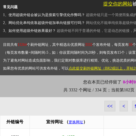
提交你的网站
常见问题
1、使用超级外链会被认为是搜索引擎优化作弊吗？
超级外链只是一个简便而集成
2、网站优化单纯依靠超级外链加单向链接可行吗？
网站优化不能单纯依靠超级外
3、如何使用超级外链效果最好？
超级外链不同于普通的外链，它是动态的链接，
目前共有
13264
个刷外链网址，其中精选出优质网址
3332
个发布外链，每页发布
10
个
（每页发布数量=间隔时间-5，如：你设置间隔时间为20秒，则每页发布15个；设置为
为了避免对网站造成负面影响，我们定期对数据库进行精简、优化，挑选优质的网
如果您有优质的网站可供发布外链，可以
点此提交刷外链网址（BR2或以上，开站
您在本页已经停留了
0小时
共 3332 个网址 / 334 页；当前第10
<<
<
外链编号
宣传网址
（
）
更换网址