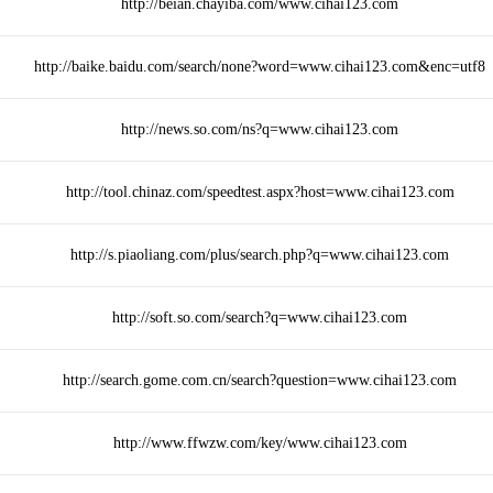
http://beian.chayiba.com/www.cihai123.com
http://baike.baidu.com/search/none?word=www.cihai123.com&enc=utf8
http://news.so.com/ns?q=www.cihai123.com
http://tool.chinaz.com/speedtest.aspx?host=www.cihai123.com
http://s.piaoliang.com/plus/search.php?q=www.cihai123.com
http://soft.so.com/search?q=www.cihai123.com
http://search.gome.com.cn/search?question=www.cihai123.com
http://www.ffwzw.com/key/www.cihai123.com