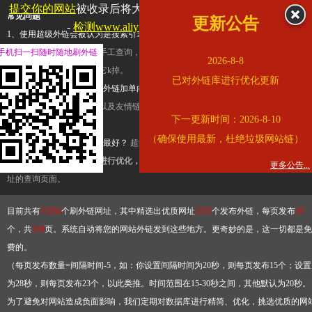
提交你的网站
被收录后将大幅提升流量和外链，
查看展示页面
常见问题
更新公告
-
检测www.aliyundrive.com是否收录
1、使用超级外链会被认为是搜索引擎优化作弊吗？
超级外链只是一个简便而集成
手机扫一扫随时随地刷外链
查询工具，模拟的是正常手工查询，不是作弊。如果是作弊，那您可以使用超级外
2026-8-8
推广竞争对手的网址，让它k掉。
已对外链库进行优化更新
2、网站优化单纯依靠超级外链加单向链接可行吗？
网站优化不能单纯依靠超级外
链，需要结合普通的外链以及友情链接，您可以到站长论坛发布外链，到友情链接
下一更新时间：2026-8-10
台交换友情链接。
（确保使用最新，杜绝垃圾网站链）
3、如何使用超级外链效果最好？
超级外链不同于普通的外链，它是动态的链接，
有频繁使用超级外链工具进行优化，才能获得稳定的外链
，最终使搜索引擎收录带
更多公告...
址的查询页面。
目前共有
13264
个刷外链网址，其中精选出优质网址
3332
个发布外链，每页发布
10
个，共
334
页。系统自动将您的网站外链发到这些地方。更奇妙的是，这一切都是免
费的。
（每页发布数量=间隔时间-5，如：你设置间隔时间为20秒，则每页发布15个；设置
为28秒，则每页发布23个，以此类推。时间范围在15-30秒之间，其他默认为20秒。
为了避免对网站造成负面影响，我们定期对数据库进行精简、优化，挑选优质的网