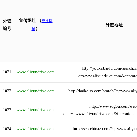
宣传网址
（
外链
更换网
外链地址
编号
）
址
http://youxi.baidu.com/search.
1021
www.aliyundrive.com
q=www.aliyundrive.com&c=sear
1022
www.aliyundrive.com
http://baike.so.com/search/?q=www.al
http://www.sogou.com/web
1023
www.aliyundrive.com
query=www.aliyundrive.com&interation=
1024
www.aliyundrive.com
http://seo.chinaz.com/?q=www.aliyu