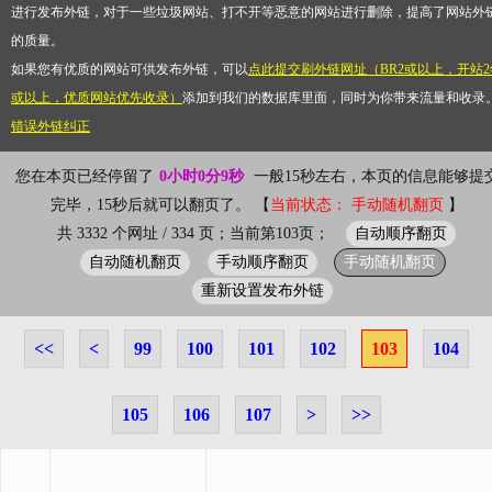
进行发布外链，对于一些垃圾网站、打不开等恶意的网站进行删除，提高了网站外
的质量。
如果您有优质的网站可供发布外链，可以
点此提交刷外链网址（BR2或以上，开站2
或以上，优质网站优先收录）
添加到我们的数据库里面，同时为你带来流量和收录
错误外链纠正
您在本页已经停留了
0小时0分10秒
一般15秒左右，本页的信息能够提
完毕，15秒后就可以翻页了。 【
当前状态： 手动随机翻页
】
自动顺序翻页
共 3332 个网址 / 334 页；当前第103页；
自动随机翻页
手动顺序翻页
手动随机翻页
重新设置发布外链
<<
<
99
100
101
102
103
104
105
106
107
>
>>