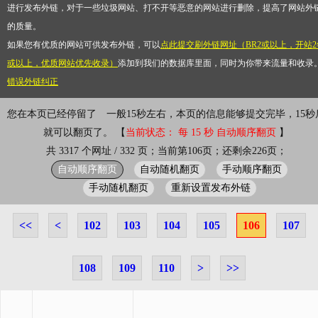
进行发布外链，对于一些垃圾网站、打不开等恶意的网站进行删除，提高了网站外
的质量。
如果您有优质的网站可供发布外链，可以
点此提交刷外链网址（BR2或以上，开站2
或以上，优质网站优先收录）
添加到我们的数据库里面，同时为你带来流量和收录
错误外链纠正
您在本页已经停留了
一般15秒左右，本页的信息能够提交完毕，15秒
就可以翻页了。 【
当前状态： 每 15 秒 自动顺序翻页
】
共 3317 个网址 / 332 页；当前第106页；还剩余226页；
自动顺序翻页
自动随机翻页
手动顺序翻页
手动随机翻页
重新设置发布外链
<<
<
102
103
104
105
106
107
108
109
110
>
>>