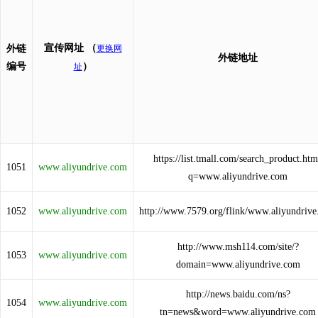
宣传网址
（
外链
更换网
外链地址
编号
）
址
https://list.tmall.com/search_product.ht
1051
www.aliyundrive.com
q=www.aliyundrive.com
1052
www.aliyundrive.com
http://www.7579.org/flink/www.aliyundriv
http://www.msh114.com/site/?
1053
www.aliyundrive.com
domain=www.aliyundrive.com
http://news.baidu.com/ns?
1054
www.aliyundrive.com
tn=news&word=www.aliyundrive.com