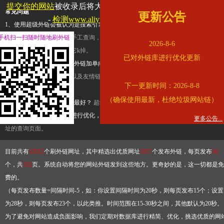
提交你的网站
被收录后将大幅提升流量和外链，
查看展示页面
常见问题
更新公告
-
检测www.aliyundrive.com是否收录
1、使用超级外链会被认为是搜索引擎优化作弊吗？
超级外链只是一个简便而集成
手机扫一扫随时随地刷外链
查询工具，模拟的是正常手工查询，不是作弊。如果是作弊，那您可以使用超级外
2026-8-6
推广竞争对手的网址，让它k掉。
已对外链库进行优化更新
2、网站优化单纯依靠超级外链加单向链接可行吗？
网站优化不能单纯依靠超级外
链，需要结合普通的外链以及友情链接，您可以到站长论坛发布外链，到友情链接
下一更新时间：2026-8-8
台交换友情链接。
（确保使用最新，杜绝垃圾网站链）
3、如何使用超级外链效果最好？
超级外链不同于普通的外链，它是动态的链接，
有频繁使用超级外链工具进行优化，才能获得稳定的外链
，最终使搜索引擎收录带
更多公告...
址的查询页面。
目前共有
13212
个刷外链网址，其中精选出优质网址
3317
个发布外链，每页发布
10
个，共
332
页。系统自动将您的网站外链发到这些地方。更奇妙的是，这一切都是免
费的。
（每页发布数量=间隔时间-5，如：你设置间隔时间为20秒，则每页发布15个；设置
为28秒，则每页发布23个，以此类推。时间范围在15-30秒之间，其他默认为20秒。
为了避免对网站造成负面影响，我们定期对数据库进行精简、优化，挑选优质的网