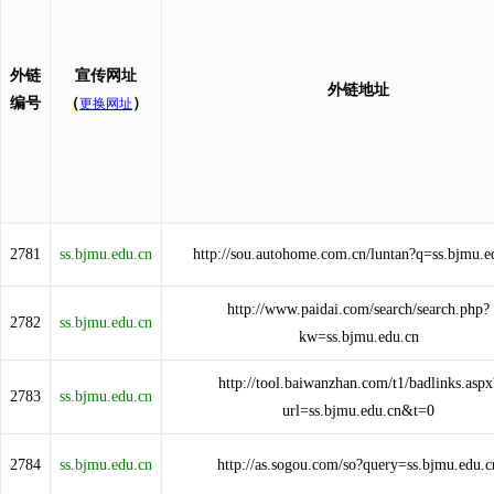
外链
宣传网址
外链地址
编号
（
）
更换网址
2781
ss.bjmu.edu.cn
http://sou.autohome.com.cn/luntan?q=ss.bjmu.e
http://www.paidai.com/search/search.php?
2782
ss.bjmu.edu.cn
kw=ss.bjmu.edu.cn
http://tool.baiwanzhan.com/t1/badlinks.aspx
2783
ss.bjmu.edu.cn
url=ss.bjmu.edu.cn&t=0
2784
ss.bjmu.edu.cn
http://as.sogou.com/so?query=ss.bjmu.edu.c