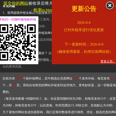
提交你的网站
被收录后将大幅提升流量和外链，
查看展示页面
常见问题
更新公告
-
检测ss.bjmu.edu.cn是否收录
1、使用超级外链会被认为是搜索引擎优化作弊吗？
超级外链只是一个简便而集成
手机扫一扫随时随地刷外链
查询工具，模拟的是正常手工查询，不是作弊。如果是作弊，那您可以使用超级外
2026-8-6
推广竞争对手的网址，让它k掉。
已对外链库进行优化更新
2、网站优化单纯依靠超级外链加单向链接可行吗？
网站优化不能单纯依靠超级外
链，需要结合普通的外链以及友情链接，您可以到站长论坛发布外链，到友情链接
下一更新时间：2026-8-8
台交换友情链接。
（确保使用最新，杜绝垃圾网站链）
3、如何使用超级外链效果最好？
超级外链不同于普通的外链，它是动态的链接，
有频繁使用超级外链工具进行优化，才能获得稳定的外链
，最终使搜索引擎收录带
更多公告...
址的查询页面。
目前共有
13212
个刷外链网址，其中精选出优质网址
3317
个发布外链，每页发布
10
个，共
332
页。系统自动将您的网站外链发到这些地方。更奇妙的是，这一切都是免
费的。
（每页发布数量=间隔时间-5，如：你设置间隔时间为20秒，则每页发布15个；设置
为28秒，则每页发布23个，以此类推。时间范围在15-30秒之间，其他默认为20秒。
为了避免对网站造成负面影响，我们定期对数据库进行精简、优化，挑选优质的网