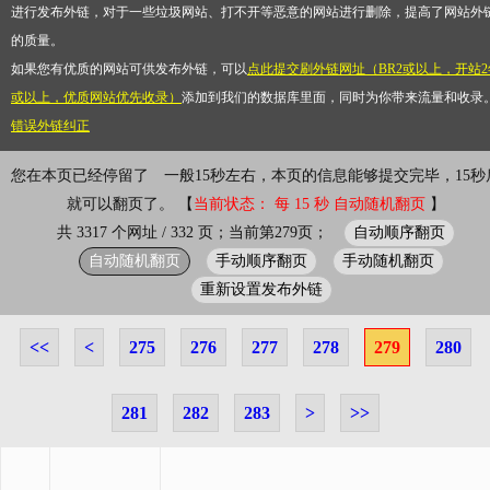
进行发布外链，对于一些垃圾网站、打不开等恶意的网站进行删除，提高了网站外
的质量。
如果您有优质的网站可供发布外链，可以
点此提交刷外链网址（BR2或以上，开站2
或以上，优质网站优先收录）
添加到我们的数据库里面，同时为你带来流量和收录
错误外链纠正
您在本页已经停留了
一般15秒左右，本页的信息能够提交完毕，15秒
就可以翻页了。 【
当前状态： 每 15 秒 自动随机翻页
】
自动顺序翻页
共 3317 个网址 / 332 页；当前第279页；
自动随机翻页
手动顺序翻页
手动随机翻页
重新设置发布外链
<<
<
275
276
277
278
279
280
281
282
283
>
>>