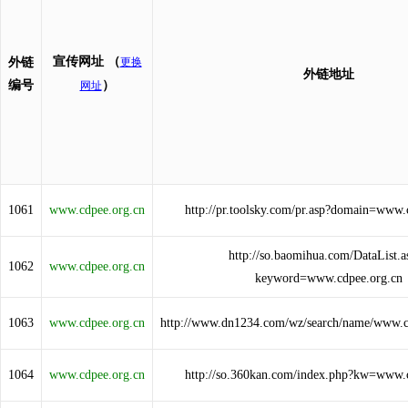
宣传网址
（
外链
更换
外链地址
编号
）
网址
1061
www.cdpee.org.cn
http://pr.toolsky.com/pr.asp?domain=www.
http://so.baomihua.com/DataList.a
1062
www.cdpee.org.cn
keyword=www.cdpee.org.cn
1063
www.cdpee.org.cn
http://www.dn1234.com/wz/search/name/www.c
1064
www.cdpee.org.cn
http://so.360kan.com/index.php?kw=www.