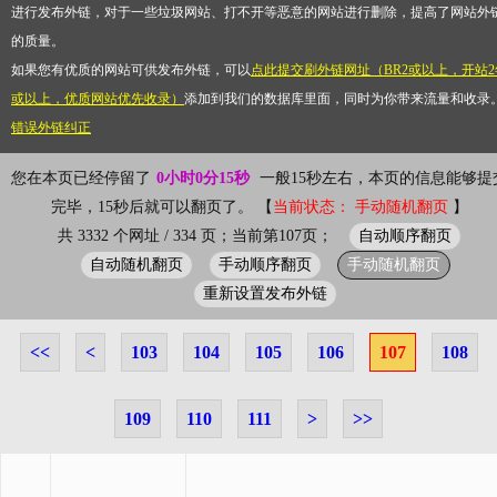
进行发布外链，对于一些垃圾网站、打不开等恶意的网站进行删除，提高了网站外
的质量。
如果您有优质的网站可供发布外链，可以
点此提交刷外链网址（BR2或以上，开站2
或以上，优质网站优先收录）
添加到我们的数据库里面，同时为你带来流量和收录
错误外链纠正
您在本页已经停留了
0小时0分15秒
一般15秒左右，本页的信息能够提
完毕，15秒后就可以翻页了。 【
当前状态： 手动随机翻页
】
自动顺序翻页
共 3332 个网址 / 334 页；当前第107页；
自动随机翻页
手动顺序翻页
手动随机翻页
重新设置发布外链
<<
<
103
104
105
106
107
108
109
110
111
>
>>