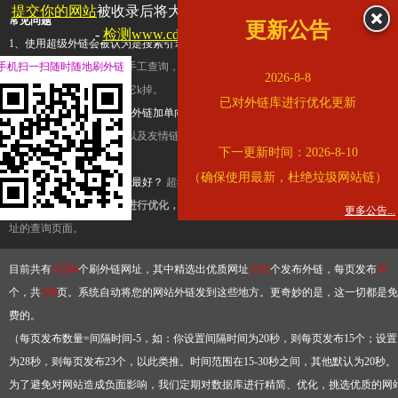
提交你的网站
被收录后将大幅提升流量和外链，
查看展示页面
常见问题
更新公告
-
检测www.cdpee.org.cn是否收录
1、使用超级外链会被认为是搜索引擎优化作弊吗？
超级外链只是一个简便而集成
手机扫一扫随时随地刷外链
查询工具，模拟的是正常手工查询，不是作弊。如果是作弊，那您可以使用超级外
2026-8-8
推广竞争对手的网址，让它k掉。
已对外链库进行优化更新
2、网站优化单纯依靠超级外链加单向链接可行吗？
网站优化不能单纯依靠超级外
链，需要结合普通的外链以及友情链接，您可以到站长论坛发布外链，到友情链接
下一更新时间：2026-8-10
台交换友情链接。
（确保使用最新，杜绝垃圾网站链）
3、如何使用超级外链效果最好？
超级外链不同于普通的外链，它是动态的链接，
有频繁使用超级外链工具进行优化，才能获得稳定的外链
，最终使搜索引擎收录带
更多公告...
址的查询页面。
目前共有
13264
个刷外链网址，其中精选出优质网址
3332
个发布外链，每页发布
10
个，共
334
页。系统自动将您的网站外链发到这些地方。更奇妙的是，这一切都是免
费的。
（每页发布数量=间隔时间-5，如：你设置间隔时间为20秒，则每页发布15个；设置
为28秒，则每页发布23个，以此类推。时间范围在15-30秒之间，其他默认为20秒。
为了避免对网站造成负面影响，我们定期对数据库进行精简、优化，挑选优质的网