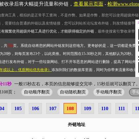
被收录后将大幅提升流量和外链，
查看展示页面
-
检测www.elo
的查询工具，模拟的是正常手工查询，不是作弊。如果是作弊，那您可以使用超级外链
链，需要结合普通的外链以及友情链接，您可以到站长论坛发布外链，到友情链接平台
只有频繁使用超级外链工具进行优化，才能获得稳定的外链
，最终使搜索引擎收录带网
，共
334
页。系统自动将您的网站外链发到这些地方。更奇妙的是，这一切都是免费
28秒，则每页发布23个，以此类推。时间范围在15-30秒之间，其他默认为20秒。）
站进行发布外链，对于一些垃圾网站、打不开等恶意的网站进行删除，提高了网站外
2年或以上，优质网站优先收录）
添加到我们的数据库里面，同时为你带来流量和收录
分11秒
一般15秒左右，本页的信息能够提交完毕，15秒后就可以翻页了。
自动顺序翻页
自动随机翻页
手动顺序翻页
手
前第108页；
04
105
106
107
108
109
110
111
1
外链地址