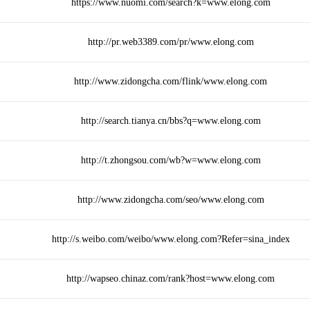
https://www.nuomi.com/search?k=www.elong.com
http://pr.web3389.com/pr/www.elong.com
http://www.zidongcha.com/flink/www.elong.com
http://search.tianya.cn/bbs?q=www.elong.com
http://t.zhongsou.com/wb?w=www.elong.com
http://www.zidongcha.com/seo/www.elong.com
http://s.weibo.com/weibo/www.elong.com?Refer=sina_index
http://wapseo.chinaz.com/rank?host=www.elong.com