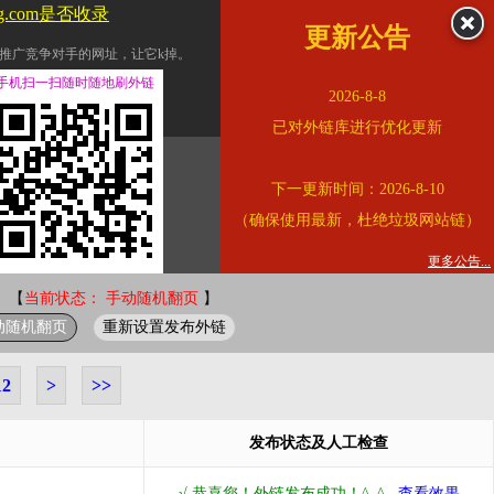
ng.com是否收录
更新公告
推广竞争对手的网址，让它k掉。
交换友情链接。
手机扫一扫随时随地刷外链
2026-8-8
址的查询页面。
已对外链库进行优化更新
的。
下一更新时间：2026-8-10
链的质量。
（确保使用最新，杜绝垃圾网站链）
。
错误外链纠正
更多公告...
 【
当前状态： 手动随机翻页
】
动随机翻页
重新设置发布外链
12
>
>>
发布状态及人工检查