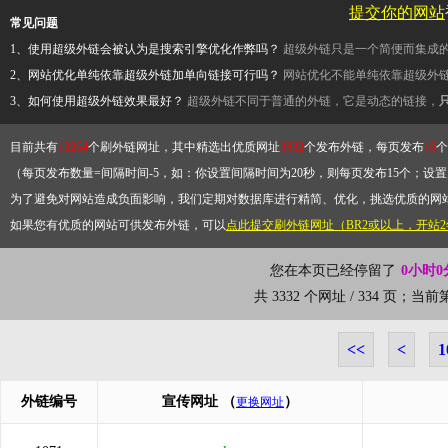
提交你的网站
常见问题
1、使用超级外链会被认为是搜索引擎优化作弊吗？
超级外链只是一个简便而集成
2、网站优化单纯依靠超级外链加单向链接可行吗？
网站优化不能单纯依靠超级外
3、如何使用超级外链效果最好？
超级外链不同于普通的外链，它是动态的链接，
目前共有
13264
个刷外链网址，其中精选出优质网址
3332
个发布外链，每页发布
10
个
（每页发布数量=间隔时间-5，如：你设置间隔时间为20秒，则每页发布15个；设置为
为了避免对网站造成负面影响，我们定期对数据库进行精简、优化，挑选优质的网
如果您有优质的网站可供发布外链，可以
点此提交刷外链网址（BR2或以上，开站
您在本页已经停留了
0小时0
共 3332 个网址 / 334 页；当
<<
<
1
外链编号
宣传网址
（
）
更换网址