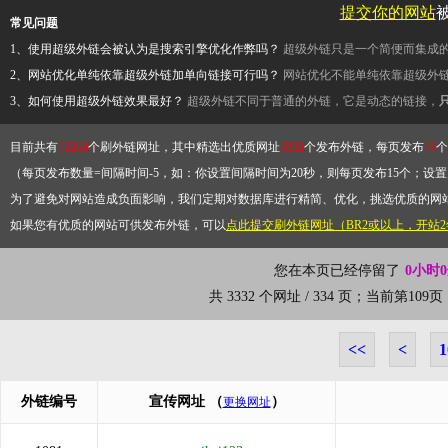
提交你的网站
常见问题
1、使用超级外链会被认为是搜索引擎优化作弊吗？
超级外链只是一个简便而集成
2、网站优化单纯依靠超级外链加单向链接可行吗？
网站优化不能单纯依靠超级外
3、如何使用超级外链效果最好？
超级外链不同于普通的外链，它是动态的链接，
目前共有
13264
个刷外链网址，其中精选出优质网址
3332
个发布外链，每页发布
10
个
（每页发布数量=间隔时间-5，如：你设置间隔时间为20秒，则每页发布15个；设置为
为了避免对网站造成负面影响，我们定期对数据库进行精简、优化，挑选优质的网
如果您有优质的网站可供发布外链，可以
点此提交刷外链网址（BR2或以上，开站
您在本页已经停留了
0小时
共 3332 个网址 / 334 页；当前第10
<<
<
1
外链编号
宣传网址
（
）
更换网址