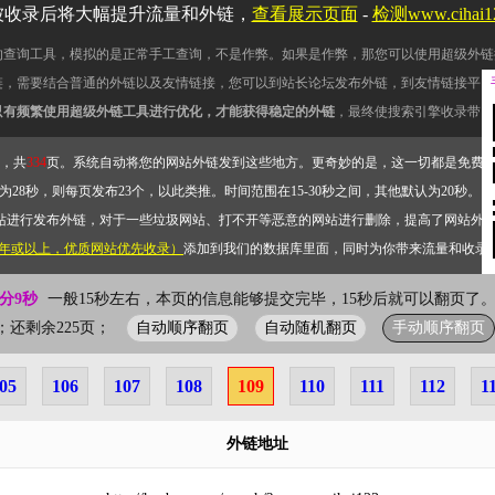
被收录后将大幅提升流量和外链，
查看展示页面
-
检测www.cihai
的查询工具，模拟的是正常手工查询，不是作弊。如果是作弊，那您可以使用超级外链
链，需要结合普通的外链以及友情链接，您可以到站长论坛发布外链，到友情链接平台
只有频繁使用超级外链工具进行优化，才能获得稳定的外链
，最终使搜索引擎收录带网
，共
334
页。系统自动将您的网站外链发到这些地方。更奇妙的是，这一切都是免费
28秒，则每页发布23个，以此类推。时间范围在15-30秒之间，其他默认为20秒。）
站进行发布外链，对于一些垃圾网站、打不开等恶意的网站进行删除，提高了网站外
2年或以上，优质网站优先收录）
添加到我们的数据库里面，同时为你带来流量和收录
0分9秒
一般15秒左右，本页的信息能够提交完毕，15秒后就可以翻页了。
自动顺序翻页
自动随机翻页
手动顺序翻页
9页；还剩余225页；
05
106
107
108
109
110
111
112
1
外链地址