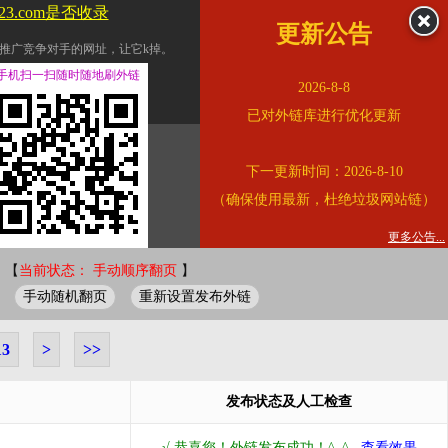
123.com是否收录
更新公告
推广竞争对手的网址，让它k掉。
交换友情链接。
手机扫一扫随时随地刷外链
2026-8-8
址的查询页面。
已对外链库进行优化更新
的。
下一更新时间：2026-8-10
链的质量。
（确保使用最新，杜绝垃圾网站链）
。
错误外链纠正
更多公告...
 【
当前状态： 手动顺序翻页
】
手动随机翻页
重新设置发布外链
13
>
>>
发布状态及人工检查