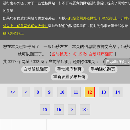
进行发布外链，对于一些垃圾网站、打不开等恶意的网站进行删除，提高了网站外
的质量。
如果您有优质的网站可供发布外链，可以
点此提交刷外链网址（BR2或以上，开站2
或以上，优质网站优先收录）
添加到我们的数据库里面，同时为你带来流量和收录
错误外链纠正
您在本页已经停留了
一般15秒左右，本页的信息能够提交完毕，15秒
就可以翻页了。 【
当前状态： 每 15 秒 自动顺序翻页
】
自动顺序翻
共 3317 个网址 / 332 页；当前第12页；还剩余320页；
自动随机翻页
手动顺序翻页
手动随机翻页
重新设置发布外链
<<
<
8
9
10
11
12
13
14
15
16
>
>>