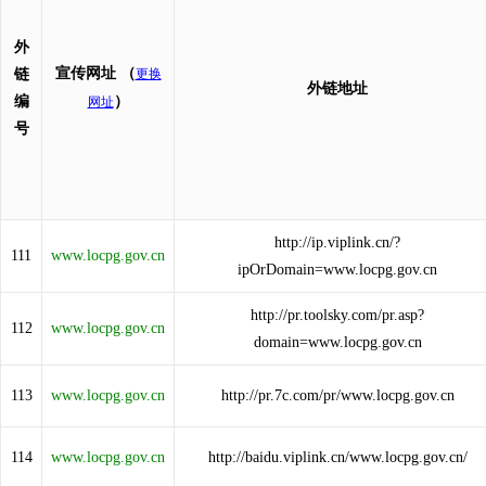
外
宣传网址
（
链
更换
外链地址
编
）
网址
号
http://ip.viplink.cn/?
111
www.locpg.gov.cn
ipOrDomain=www.locpg.gov.cn
http://pr.toolsky.com/pr.asp?
112
www.locpg.gov.cn
domain=www.locpg.gov.cn
113
www.locpg.gov.cn
http://pr.7c.com/pr/www.locpg.gov.cn
114
www.locpg.gov.cn
http://baidu.viplink.cn/www.locpg.gov.cn/