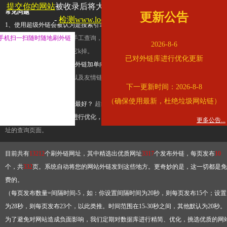
提交你的网站
被收录后将大幅提升流量和外链，
查看展示页面
常见问题
更新公告
-
检测www.locpg.gov.cn是否收录
1、使用超级外链会被认为是搜索引擎优化作弊吗？
超级外链只是一个简便而集成
手机扫一扫随时随地刷外链
查询工具，模拟的是正常手工查询，不是作弊。如果是作弊，那您可以使用超级外
2026-8-6
推广竞争对手的网址，让它k掉。
已对外链库进行优化更新
2、网站优化单纯依靠超级外链加单向链接可行吗？
网站优化不能单纯依靠超级外
链，需要结合普通的外链以及友情链接，您可以到站长论坛发布外链，到友情链接
下一更新时间：2026-8-8
台交换友情链接。
（确保使用最新，杜绝垃圾网站链）
3、如何使用超级外链效果最好？
超级外链不同于普通的外链，它是动态的链接，
有频繁使用超级外链工具进行优化，才能获得稳定的外链
，最终使搜索引擎收录带
更多公告...
址的查询页面。
目前共有
13212
个刷外链网址，其中精选出优质网址
3317
个发布外链，每页发布
10
个，共
332
页。系统自动将您的网站外链发到这些地方。更奇妙的是，这一切都是免
费的。
（每页发布数量=间隔时间-5，如：你设置间隔时间为20秒，则每页发布15个；设置
为28秒，则每页发布23个，以此类推。时间范围在15-30秒之间，其他默认为20秒。
为了避免对网站造成负面影响，我们定期对数据库进行精简、优化，挑选优质的网