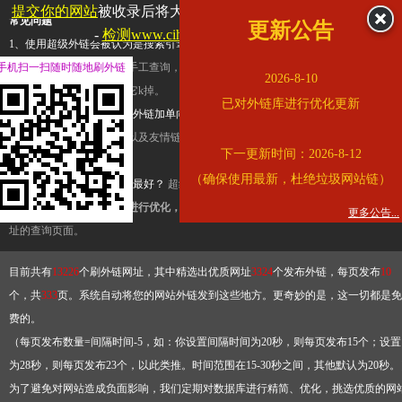
提交你的网站
被收录后将大幅提升流量和外链，
查看展示页面
常见问题
更新公告
-
检测www.cihai123.com是否收录
1、使用超级外链会被认为是搜索引擎优化作弊吗？
超级外链只是一个简便而集成
手机扫一扫随时随地刷外链
查询工具，模拟的是正常手工查询，不是作弊。如果是作弊，那您可以使用超级外
2026-8-10
推广竞争对手的网址，让它k掉。
已对外链库进行优化更新
2、网站优化单纯依靠超级外链加单向链接可行吗？
网站优化不能单纯依靠超级外
链，需要结合普通的外链以及友情链接，您可以到站长论坛发布外链，到友情链接
下一更新时间：2026-8-12
台交换友情链接。
（确保使用最新，杜绝垃圾网站链）
3、如何使用超级外链效果最好？
超级外链不同于普通的外链，它是动态的链接，
有频繁使用超级外链工具进行优化，才能获得稳定的外链
，最终使搜索引擎收录带
更多公告...
址的查询页面。
目前共有
13226
个刷外链网址，其中精选出优质网址
3324
个发布外链，每页发布
10
个，共
333
页。系统自动将您的网站外链发到这些地方。更奇妙的是，这一切都是免
费的。
（每页发布数量=间隔时间-5，如：你设置间隔时间为20秒，则每页发布15个；设置
为28秒，则每页发布23个，以此类推。时间范围在15-30秒之间，其他默认为20秒。
为了避免对网站造成负面影响，我们定期对数据库进行精简、优化，挑选优质的网