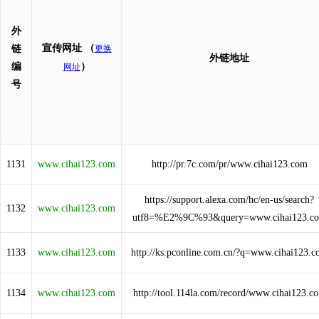
外
宣传网址
（
链
更换
外链地址
编
）
网址
号
1131
www.cihai123.com
http://pr.7c.com/pr/www.cihai123.com
https://support.alexa.com/hc/en-us/search?
1132
www.cihai123.com
utf8=%E2%9C%93&query=www.cihai123.c
1133
www.cihai123.com
http://ks.pconline.com.cn/?q=www.cihai123.
1134
www.cihai123.com
http://tool.114la.com/record/www.cihai123.c