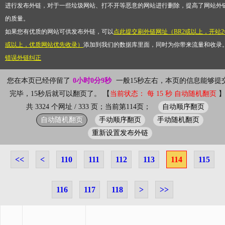
进行发布外链，对于一些垃圾网站、打不开等恶意的网站进行删除，提高了网站外
的质量。
如果您有优质的网站可供发布外链，可以
点此提交刷外链网址（BR2或以上，开站2
或以上，优质网站优先收录）
添加到我们的数据库里面，同时为你带来流量和收录
错误外链纠正
您在本页已经停留了
0小时0分9秒
一般15秒左右，本页的信息能够提
完毕，15秒后就可以翻页了。 【
当前状态： 每 15 秒 自动随机翻页
自动顺序翻页
共 3324 个网址 / 333 页；当前第114页；
自动随机翻页
手动顺序翻页
手动随机翻页
重新设置发布外链
<<
<
110
111
112
113
114
115
116
117
118
>
>>