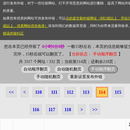
进行发布外链，对于一些垃圾网站、打不开等恶意的网站进行删除，提高了网站外
的质量。
如果您有优质的网站可供发布外链，可以
点此提交刷外链网址（BR2或以上，开站2
或以上，优质网站优先收录）
添加到我们的数据库里面，同时为你带来流量和收录
错误外链纠正
您在本页已经停留了
0小时0分8秒
一般15秒左右，本页的信息能够提
完毕，15秒后就可以翻页了。 【
当前状态： 手动顺序翻页
】
共 3317 个网址 / 332 页；当前第114页；还剩余218页；
自动顺序翻页
自动随机翻页
手动顺序翻页
手动随机翻页
重新设置发布外链
<<
<
110
111
112
113
114
115
116
117
118
>
>>