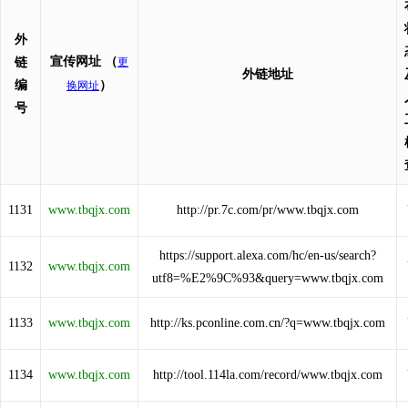
外
宣传网址
（
链
更
外链地址
编
）
换网址
号
1131
www.tbqjx.com
http://pr.7c.com/pr/www.tbqjx.com
https://support.alexa.com/hc/en-us/search?
1132
www.tbqjx.com
utf8=%E2%9C%93&query=www.tbqjx.com
1133
www.tbqjx.com
http://ks.pconline.com.cn/?q=www.tbqjx.com
1134
www.tbqjx.com
http://tool.114la.com/record/www.tbqjx.com