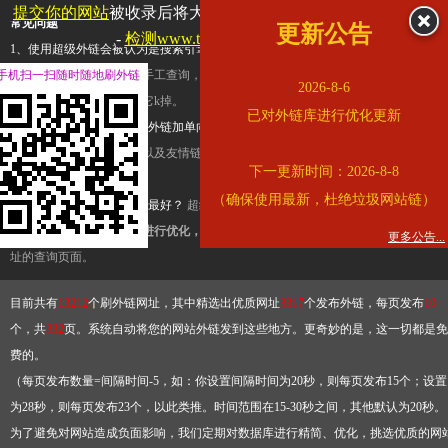
提交你的网站
被收录后将大幅提升流量和外链，
查看展示页面
常见问题
更新公告
-
检测www.tbqjx.com是否收录
1、使用超级外链会被认为是搜索引擎优化作弊吗？
超级外链只是一个简便而集成
手机扫一扫随时随地刷外链
查询工具，模拟的是正常手工查询，不是作弊。如果是作弊，那您可以使用超级外
2026-8-6
推广竞争对手的网址，让它k掉。
已对外链库进行优化更新
2、网站优化单纯依靠超级外链加单向链接可行吗？
网站优化不能单纯依靠超级外
链，需要结合普通的外链以及友情链接，您可以到站长论坛发布外链，到友情链接
下一更新时间：2026-8-8
台交换友情链接。
（确保使用最新，杜绝垃圾网站链）
3、如何使用超级外链效果最好？
超级外链不同于普通的外链，它是动态的链接，
有频繁使用超级外链工具进行优化，才能获得稳定的外链
，最终使搜索引擎收录带
更多公告...
址的查询页面。
目前共有
13212
个刷外链网址，其中精选出优质网址
3317
个发布外链，每页发布
10
个，共
332
页。系统自动将您的网站外链发到这些地方。更奇妙的是，这一切都是免
费的。
（每页发布数量=间隔时间-5，如：你设置间隔时间为20秒，则每页发布15个；设置
为28秒，则每页发布23个，以此类推。时间范围在15-30秒之间，其他默认为20秒。
为了避免对网站造成负面影响，我们定期对数据库进行精简、优化，挑选优质的网