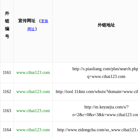
外
宣传网址
（
链
更换
外链地址
编
）
网址
号
http://s.piaoliang.com/plus/search.ph
1161
www.cihai123.com
q=www.cihai123.com
1162
www.cihai123.com
http://tool.114mi.com/whois/?domain=www.ci
http://m.keyuejia.com/s/?
1163
www.cihai123.com
o=2&c=0&s=3&k=www.cihai123.co
1164
www.cihai123.com
http://www.zidongcha.com/so_www.cihai123.