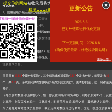
提交你的网站
被收录后将大幅提升流量和外链，
查看展示页面
常见问题
更新公告
-
检测www.cihai123.com是否收录
1、使用超级外链会被认为是搜索引擎优化作弊吗？
超级外链只是一个简便而集成
手机扫一扫随时随地刷外链
查询工具，模拟的是正常手工查询，不是作弊。如果是作弊，那您可以使用超级外
2026-8-6
推广竞争对手的网址，让它k掉。
已对外链库进行优化更新
2、网站优化单纯依靠超级外链加单向链接可行吗？
网站优化不能单纯依靠超级外
链，需要结合普通的外链以及友情链接，您可以到站长论坛发布外链，到友情链接
下一更新时间：2026-8-8
台交换友情链接。
（确保使用最新，杜绝垃圾网站链）
3、如何使用超级外链效果最好？
超级外链不同于普通的外链，它是动态的链接，
有频繁使用超级外链工具进行优化，才能获得稳定的外链
，最终使搜索引擎收录带
更多公告...
址的查询页面。
目前共有
13212
个刷外链网址，其中精选出优质网址
3317
个发布外链，每页发布
10
个，共
332
页。系统自动将您的网站外链发到这些地方。更奇妙的是，这一切都是免
费的。
（每页发布数量=间隔时间-5，如：你设置间隔时间为20秒，则每页发布15个；设置
为28秒，则每页发布23个，以此类推。时间范围在15-30秒之间，其他默认为20秒。
为了避免对网站造成负面影响，我们定期对数据库进行精简、优化，挑选优质的网