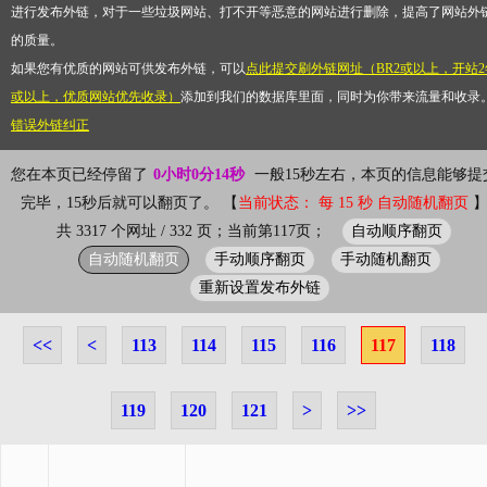
进行发布外链，对于一些垃圾网站、打不开等恶意的网站进行删除，提高了网站外
的质量。
如果您有优质的网站可供发布外链，可以
点此提交刷外链网址（BR2或以上，开站2
或以上，优质网站优先收录）
添加到我们的数据库里面，同时为你带来流量和收录
错误外链纠正
您在本页已经停留了
0小时0分14秒
一般15秒左右，本页的信息能够提
完毕，15秒后就可以翻页了。 【
当前状态： 每 15 秒 自动随机翻页
自动顺序翻页
共 3317 个网址 / 332 页；当前第117页；
自动随机翻页
手动顺序翻页
手动随机翻页
重新设置发布外链
<<
<
113
114
115
116
117
118
119
120
121
>
>>