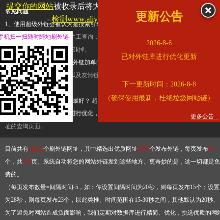
提交你的网站
被收录后将大幅提升流量和外链，
查看展示页面
常见问题
更新公告
-
检测www.aliyundrive.com是否收录
1、使用超级外链会被认为是搜索引擎优化作弊吗？
超级外链只是一个简便而集成
手机扫一扫随时随地刷外链
查询工具，模拟的是正常手工查询，不是作弊。如果是作弊，那您可以使用超级外
2026-8-6
推广竞争对手的网址，让它k掉。
已对外链库进行优化更新
2、网站优化单纯依靠超级外链加单向链接可行吗？
网站优化不能单纯依靠超级外
链，需要结合普通的外链以及友情链接，您可以到站长论坛发布外链，到友情链接
下一更新时间：2026-8-8
台交换友情链接。
（确保使用最新，杜绝垃圾网站链）
3、如何使用超级外链效果最好？
超级外链不同于普通的外链，它是动态的链接，
有频繁使用超级外链工具进行优化，才能获得稳定的外链
，最终使搜索引擎收录带
更多公告...
址的查询页面。
目前共有
13212
个刷外链网址，其中精选出优质网址
3317
个发布外链，每页发布
10
个，共
332
页。系统自动将您的网站外链发到这些地方。更奇妙的是，这一切都是免
费的。
（每页发布数量=间隔时间-5，如：你设置间隔时间为20秒，则每页发布15个；设置
为28秒，则每页发布23个，以此类推。时间范围在15-30秒之间，其他默认为20秒。
为了避免对网站造成负面影响，我们定期对数据库进行精简、优化，挑选优质的网