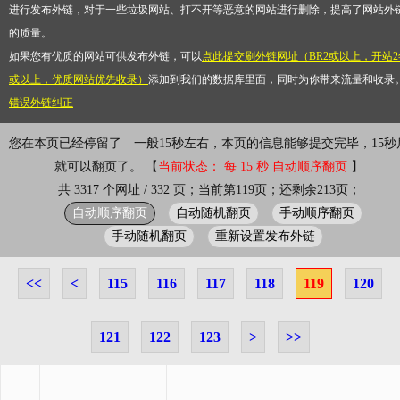
进行发布外链，对于一些垃圾网站、打不开等恶意的网站进行删除，提高了网站外
的质量。
如果您有优质的网站可供发布外链，可以
点此提交刷外链网址（BR2或以上，开站2
或以上，优质网站优先收录）
添加到我们的数据库里面，同时为你带来流量和收录
错误外链纠正
您在本页已经停留了
一般15秒左右，本页的信息能够提交完毕，15秒
就可以翻页了。 【
当前状态： 每 15 秒 自动顺序翻页
】
共 3317 个网址 / 332 页；当前第119页；还剩余213页；
自动顺序翻页
自动随机翻页
手动顺序翻页
手动随机翻页
重新设置发布外链
<<
<
115
116
117
118
119
120
121
122
123
>
>>