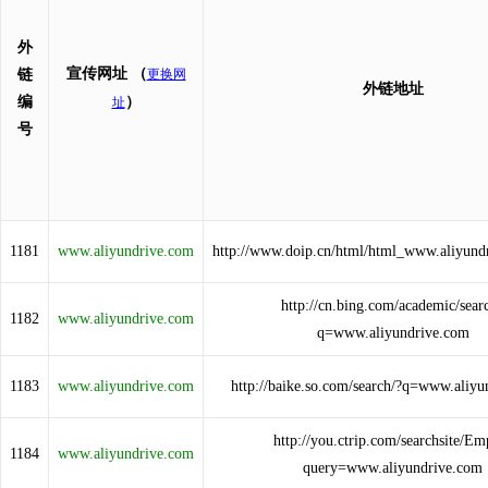
外
宣传网址
（
链
更换网
外链地址
编
）
址
号
1181
www.aliyundrive.com
http://www.doip.cn/html/html_www.aliyund
http://cn.bing.com/academic/sear
1182
www.aliyundrive.com
q=www.aliyundrive.com
1183
www.aliyundrive.com
http://baike.so.com/search/?q=www.aliy
http://you.ctrip.com/searchsite/Em
1184
www.aliyundrive.com
query=www.aliyundrive.com