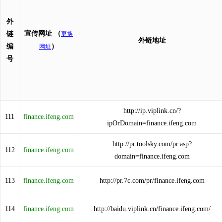
外
宣传网址
（
链
更换
外链地址
编
）
网址
号
http://ip.viplink.cn/?
111
finance.ifeng.com
ipOrDomain=finance.ifeng.com
http://pr.toolsky.com/pr.asp?
112
finance.ifeng.com
domain=finance.ifeng.com
113
finance.ifeng.com
http://pr.7c.com/pr/finance.ifeng.com
114
finance.ifeng.com
http://baidu.viplink.cn/finance.ifeng.com/