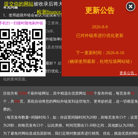
提交你的网站
被收录后将大幅提升流量和外链，
查看展示页面
常见问题
更新公告
-
检测finance.ifeng.com是否收录
1、使用超级外链会被认为是搜索引擎优化作弊吗？
超级外链只是一个简便而集成
手机扫一扫随时随地刷外链
查询工具，模拟的是正常手工查询，不是作弊。如果是作弊，那您可以使用超级外
2026-8-8
推广竞争对手的网址，让它k掉。
已对外链库进行优化更新
2、网站优化单纯依靠超级外链加单向链接可行吗？
网站优化不能单纯依靠超级外
链，需要结合普通的外链以及友情链接，您可以到站长论坛发布外链，到友情链接
下一更新时间：2026-8-10
台交换友情链接。
（确保使用最新，杜绝垃圾网站链）
3、如何使用超级外链效果最好？
超级外链不同于普通的外链，它是动态的链接，
有频繁使用超级外链工具进行优化，才能获得稳定的外链
，最终使搜索引擎收录带
更多公告...
址的查询页面。
目前共有
13264
个刷外链网址，其中精选出优质网址
3332
个发布外链，每页发布
10
个，共
334
页。系统自动将您的网站外链发到这些地方。更奇妙的是，这一切都是免
费的。
（每页发布数量=间隔时间-5，如：你设置间隔时间为20秒，则每页发布15个；设置
为28秒，则每页发布23个，以此类推。时间范围在15-30秒之间，其他默认为20秒。
为了避免对网站造成负面影响，我们定期对数据库进行精简、优化，挑选优质的网