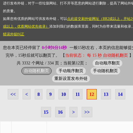
进行发布外链，对于一些垃圾网站、打不开等恶意的网站进行删除，提高了网站外
的质量。
如果您有优质的网站可供发布外链，可以
点此提交刷外链网址（BR2或以上，开站2
或以上，优质网站优先收录）
添加到我们的数据库里面，同时为你带来流量和收录
错误外链纠正
您在本页已经停留了
0小时0分14秒
一般15秒左右，本页的信息能够提
完毕，15秒后就可以翻页了。 【
当前状态： 每 15 秒 自动随机翻页
自动顺序翻页
共 3332 个网址 / 334 页；当前第12页；
自动随机翻页
手动顺序翻页
手动随机翻页
重新设置发布外链
<<
<
8
9
10
11
12
13
14
15
16
>
>>