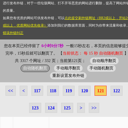
进行发布外链，对于一些垃圾网站、打不开等恶意的网站进行删除，提高了网站外
的质量。
如果您有优质的网站可供发布外链，可以
点此提交刷外链网址（BR2或以上，开站2
或以上，优质网站优先收录）
添加到我们的数据库里面，同时为你带来流量和收录
错误外链纠正
您在本页已经停留了
0小时0分7秒
一般15秒左右，本页的信息能够提
完毕，15秒后就可以翻页了。 【
当前状态： 每 15 秒 自动随机翻页
自动顺序翻页
共 3317 个网址 / 332 页；当前第121页；
自动随机翻页
手动顺序翻页
手动随机翻页
重新设置发布外链
<<
<
117
118
119
120
121
122
123
124
125
>
>>