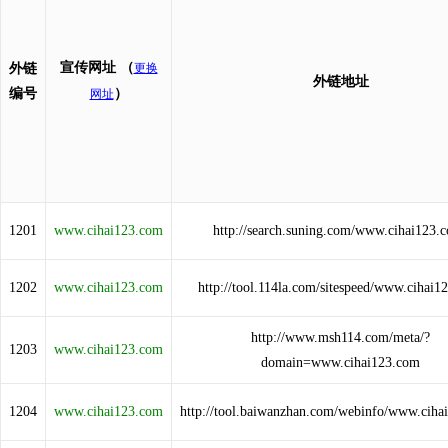
宣传网址
（
外链
更换
外链地址
编号
）
网址
1201
www.cihai123.com
http://search.suning.com/www.cihai123.
1202
www.cihai123.com
http://tool.114la.com/sitespeed/www.cihai1
http://www.msh114.com/meta/?
1203
www.cihai123.com
domain=www.cihai123.com
1204
www.cihai123.com
http://tool.baiwanzhan.com/webinfo/www.ciha