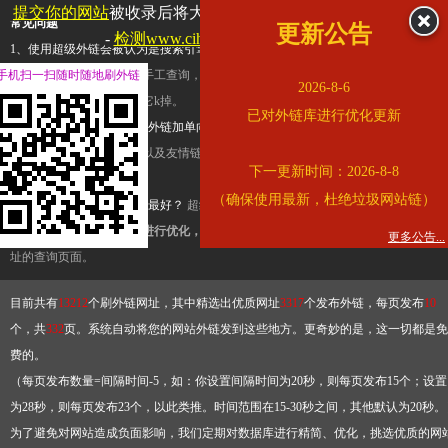
提交你的网站
被收录后将大幅提升流量和外链，
查看展示页面
常见问题
更新公告
-
检测www.cihai123.com是否收录
1、使用超级外链会被认为是搜索引擎优化作弊吗？
超级外链只是一个简便而集成
手机扫一扫随时随地刷外链
查询工具，模拟的是正常手工查询，不是作弊。如果是作弊，那您可以使用超级外
2026-8-6
推广竞争对手的网址，让它k掉。
已对外链库进行优化更新
2、网站优化单纯依靠超级外链加单向链接可行吗？
网站优化不能单纯依靠超级外
链，需要结合普通的外链以及友情链接，您可以到站长论坛发布外链，到友情链接
下一更新时间：2026-8-8
台交换友情链接。
（确保使用最新，杜绝垃圾网站链）
3、如何使用超级外链效果最好？
超级外链不同于普通的外链，它是动态的链接，
有频繁使用超级外链工具进行优化，才能获得稳定的外链
，最终使搜索引擎收录带
更多公告...
址的查询页面。
目前共有
13212
个刷外链网址，其中精选出优质网址
3317
个发布外链，每页发布
10
个，共
332
页。系统自动将您的网站外链发到这些地方。更奇妙的是，这一切都是免
费的。
（每页发布数量=间隔时间-5，如：你设置间隔时间为20秒，则每页发布15个；设置
为28秒，则每页发布23个，以此类推。时间范围在15-30秒之间，其他默认为20秒。
为了避免对网站造成负面影响，我们定期对数据库进行精简、优化，挑选优质的网