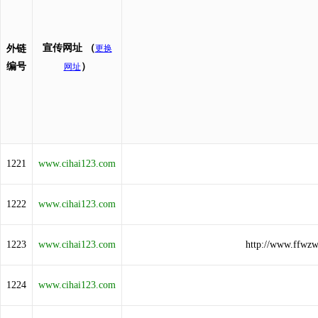
宣传网址
（
外链
更换
编号
）
网址
1221
www.cihai123.com
1222
www.cihai123.com
1223
www.cihai123.com
http://www.ffwz
1224
www.cihai123.com