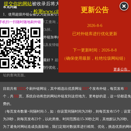
提交你的网站
被收录后将大幅提升流量和外链，
查看展示页面
常见问题
更新公告
-
检测www.cihai123.com是否收录
1、使用超级外链会被认为是搜索引擎优化作弊吗？
超级外链只是一个简便而集成
手机扫一扫随时随地刷外链
查询工具，模拟的是正常手工查询，不是作弊。如果是作弊，那您可以使用超级外
2026-8-6
推广竞争对手的网址，让它k掉。
已对外链库进行优化更新
2、网站优化单纯依靠超级外链加单向链接可行吗？
网站优化不能单纯依靠超级外
链，需要结合普通的外链以及友情链接，您可以到站长论坛发布外链，到友情链接
下一更新时间：2026-8-8
台交换友情链接。
（确保使用最新，杜绝垃圾网站链）
3、如何使用超级外链效果最好？
超级外链不同于普通的外链，它是动态的链接，
有频繁使用超级外链工具进行优化，才能获得稳定的外链
，最终使搜索引擎收录带
更多公告...
址的查询页面。
目前共有
13212
个刷外链网址，其中精选出优质网址
3317
个发布外链，每页发布
10
个，共
332
页。系统自动将您的网站外链发到这些地方。更奇妙的是，这一切都是免
费的。
（每页发布数量=间隔时间-5，如：你设置间隔时间为20秒，则每页发布15个；设置
为28秒，则每页发布23个，以此类推。时间范围在15-30秒之间，其他默认为20秒。
为了避免对网站造成负面影响，我们定期对数据库进行精简、优化，挑选优质的网