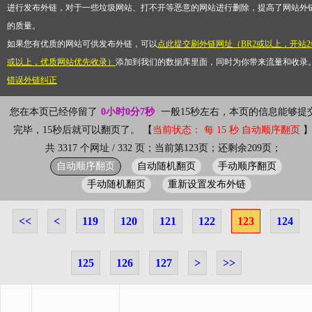
进行发布外链，对于一些垃圾网站、打不开等恶意的网站进行删除，提高了网站外
的质量。
如果您有优质的网站可供发布外链，可以
点此提交刷外链网址（BR2或以上，开站2
或以上，优质网站优先收录）
添加到我们的数据库里面，同时为你带来流量和收录
错误外链纠正
您在本页已经停留了
0小时0分8秒
一般15秒左右，本页的信息能够提
完毕，15秒后就可以翻页了。 【
当前状态： 每 15 秒 自动顺序翻页
共 3317 个网址 / 332 页；当前第123页；还剩余209页；
自动顺序翻页
自动随机翻页
手动顺序翻页
手动随机翻页
重新设置发布外链
<<
<
119
120
121
122
123
124
125
126
127
>
>>