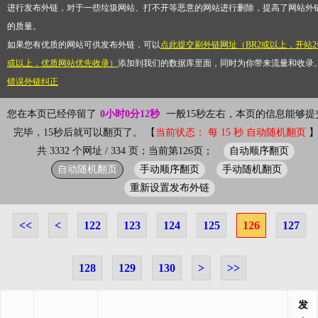
进行发布外链，对于一些垃圾网站、打不开等恶意的网站进行删除，提高了网站外
的质量。
如果您有优质的网站可供发布外链，可以
点此提交刷外链网址（BR2或以上，开站2
或以上，优质网站优先收录）
添加到我们的数据库里面，同时为你带来流量和收录
错误外链纠正
您在本页已经停留了
0小时0分12秒
一般15秒左右，本页的信息能够提
完毕，15秒后就可以翻页了。 【
当前状态： 每 15 秒 自动随机翻页
自动顺序翻页
共 3332 个网址 / 334 页；当前第126页；
自动随机翻页
手动顺序翻页
手动随机翻页
重新设置发布外链
<<
<
122
123
124
125
126
127
128
129
130
>
>>
发