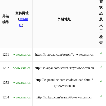
布
状
宣传网址
态
外链
（
更换网
外链地址
及
编号
）
人
址
工
检
查
1251
www.cssn.cn
https://s.taobao.com/search?q=www.cssn.cn
1252
www.cssn.cn
http://so.aipai.com/search?key=www.cssn.cn
http://ks.pconline.com.cn/download.shtml?
1253
www.cssn.cn
q=www.cssn.cn
1254
www.cssn.cn
http://so.ku6.com/search/?q=www.cssn.cn