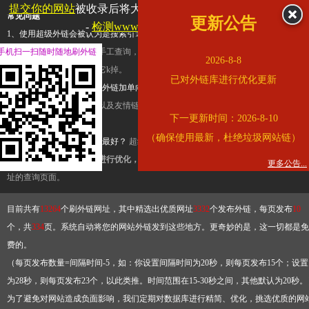
提交你的网站
被收录后将大幅提升流量和外链，
查看展示页面
常见问题
更新公告
-
检测www.cssn.cn是否收录
1、使用超级外链会被认为是搜索引擎优化作弊吗？
超级外链只是一个简便而集成
手机扫一扫随时随地刷外链
查询工具，模拟的是正常手工查询，不是作弊。如果是作弊，那您可以使用超级外
2026-8-8
推广竞争对手的网址，让它k掉。
已对外链库进行优化更新
2、网站优化单纯依靠超级外链加单向链接可行吗？
网站优化不能单纯依靠超级外
链，需要结合普通的外链以及友情链接，您可以到站长论坛发布外链，到友情链接
下一更新时间：2026-8-10
台交换友情链接。
（确保使用最新，杜绝垃圾网站链）
3、如何使用超级外链效果最好？
超级外链不同于普通的外链，它是动态的链接，
有频繁使用超级外链工具进行优化，才能获得稳定的外链
，最终使搜索引擎收录带
更多公告...
址的查询页面。
目前共有
13264
个刷外链网址，其中精选出优质网址
3332
个发布外链，每页发布
10
个，共
334
页。系统自动将您的网站外链发到这些地方。更奇妙的是，这一切都是免
费的。
（每页发布数量=间隔时间-5，如：你设置间隔时间为20秒，则每页发布15个；设置
为28秒，则每页发布23个，以此类推。时间范围在15-30秒之间，其他默认为20秒。
为了避免对网站造成负面影响，我们定期对数据库进行精简、优化，挑选优质的网