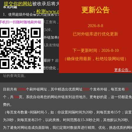
提交你的网站
被收录后将大幅提升流量和外链，
查看展示页面
常见问题
更新公告
-
检测www.mogu.com是否收录
1、使用超级外链会被认为是搜索引擎优化作弊吗？
超级外链只是一个简便而集成
手机扫一扫随时随地刷外链
查询工具，模拟的是正常手工查询，不是作弊。如果是作弊，那您可以使用超级外
2026-8-8
推广竞争对手的网址，让它k掉。
已对外链库进行优化更新
2、网站优化单纯依靠超级外链加单向链接可行吗？
网站优化不能单纯依靠超级外
链，需要结合普通的外链以及友情链接，您可以到站长论坛发布外链，到友情链接
下一更新时间：2026-8-10
台交换友情链接。
（确保使用最新，杜绝垃圾网站链）
3、如何使用超级外链效果最好？
超级外链不同于普通的外链，它是动态的链接，
有频繁使用超级外链工具进行优化，才能获得稳定的外链
，最终使搜索引擎收录带
更多公告...
址的查询页面。
目前共有
13264
个刷外链网址，其中精选出优质网址
3332
个发布外链，每页发布
10
个，共
334
页。系统自动将您的网站外链发到这些地方。更奇妙的是，这一切都是免
费的。
（每页发布数量=间隔时间-5，如：你设置间隔时间为20秒，则每页发布15个；设置
为28秒，则每页发布23个，以此类推。时间范围在15-30秒之间，其他默认为20秒。
为了避免对网站造成负面影响，我们定期对数据库进行精简、优化，挑选优质的网