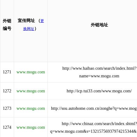
宣传网址
（
外链
更
外链地址
编号
）
换网址
http://www.haibao.com/search/index.html?
1271
www.mogu.com
name=www.mogu.com
1272
www.mogu.com
http://icp.tui33.com/www.mogu.com/
1273
www.mogu.com
http://sou.autohome.com.cn/zonghe?q=www.mo
http://www.chinaz.com/search/index.shtml?
1274
www.mogu.com
q=www.mogu.com&s=13215756937974215344&