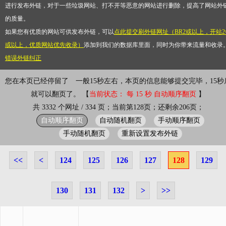
进行发布外链，对于一些垃圾网站、打不开等恶意的网站进行删除，提高了网站外
的质量。
如果您有优质的网站可供发布外链，可以
点此提交刷外链网址（BR2或以上，开站2
或以上，优质网站优先收录）
添加到我们的数据库里面，同时为你带来流量和收录
错误外链纠正
您在本页已经停留了
一般15秒左右，本页的信息能够提交完毕，15秒
就可以翻页了。 【
当前状态： 每 15 秒 自动顺序翻页
】
共 3332 个网址 / 334 页；当前第128页；还剩余206页；
自动顺序翻页
自动随机翻页
手动顺序翻页
手动随机翻页
重新设置发布外链
<<
<
124
125
126
127
128
129
130
131
132
>
>>