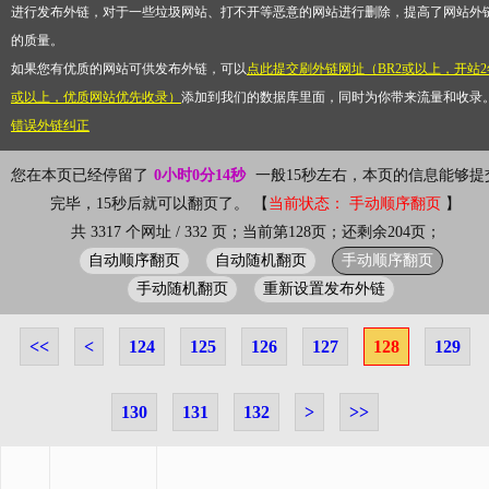
进行发布外链，对于一些垃圾网站、打不开等恶意的网站进行删除，提高了网站外
的质量。
如果您有优质的网站可供发布外链，可以
点此提交刷外链网址（BR2或以上，开站2
或以上，优质网站优先收录）
添加到我们的数据库里面，同时为你带来流量和收录
错误外链纠正
您在本页已经停留了
0小时0分15秒
一般15秒左右，本页的信息能够提
完毕，15秒后就可以翻页了。 【
当前状态： 手动顺序翻页
】
共 3317 个网址 / 332 页；当前第128页；还剩余204页；
自动顺序翻页
自动随机翻页
手动顺序翻页
手动随机翻页
重新设置发布外链
<<
<
124
125
126
127
128
129
130
131
132
>
>>