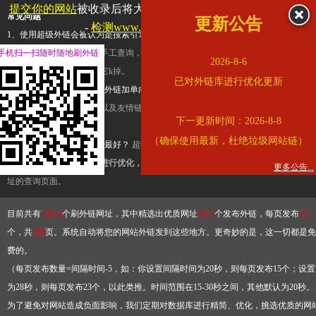
提交你的网站
被收录后将大幅提升流量和外链，
查看展示页面
常见问题
更新公告
-
检测www.cqkjg.cn是否收录
1、使用超级外链会被认为是搜索引擎优化作弊吗？
超级外链只是一个简便而集成
手机扫一扫随时随地刷外链
查询工具，模拟的是正常手工查询，不是作弊。如果是作弊，那您可以使用超级外
2026-8-6
推广竞争对手的网址，让它k掉。
已对外链库进行优化更新
2、网站优化单纯依靠超级外链加单向链接可行吗？
网站优化不能单纯依靠超级外
链，需要结合普通的外链以及友情链接，您可以到站长论坛发布外链，到友情链接
下一更新时间：2026-8-8
台交换友情链接。
（确保使用最新，杜绝垃圾网站链）
3、如何使用超级外链效果最好？
超级外链不同于普通的外链，它是动态的链接，
有频繁使用超级外链工具进行优化，才能获得稳定的外链
，最终使搜索引擎收录带
更多公告...
址的查询页面。
目前共有
13212
个刷外链网址，其中精选出优质网址
3317
个发布外链，每页发布
10
个，共
332
页。系统自动将您的网站外链发到这些地方。更奇妙的是，这一切都是免
费的。
（每页发布数量=间隔时间-5，如：你设置间隔时间为20秒，则每页发布15个；设置
为28秒，则每页发布23个，以此类推。时间范围在15-30秒之间，其他默认为20秒。
为了避免对网站造成负面影响，我们定期对数据库进行精简、优化，挑选优质的网