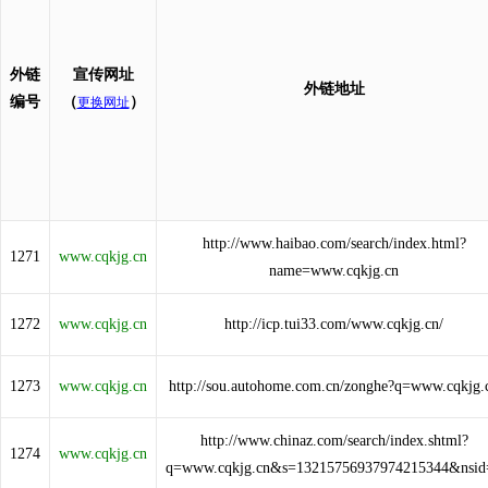
外链
宣传网址
外链地址
编号
（
）
更换网址
http://www.haibao.com/search/index.html?
1271
www.cqkjg.cn
name=www.cqkjg.cn
1272
www.cqkjg.cn
http://icp.tui33.com/www.cqkjg.cn/
1273
www.cqkjg.cn
http://sou.autohome.com.cn/zonghe?q=www.cqkjg.
http://www.chinaz.com/search/index.shtml?
1274
www.cqkjg.cn
q=www.cqkjg.cn&s=13215756937974215344&nsid