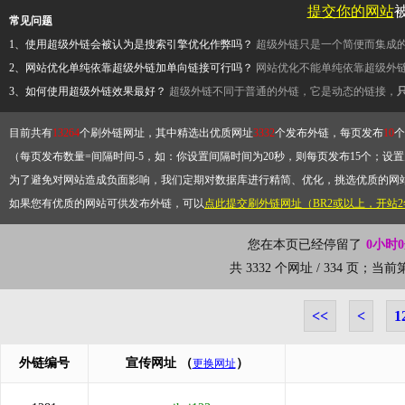
提交你的网站
常见问题
1、使用超级外链会被认为是搜索引擎优化作弊吗？
超级外链只是一个简便而集成
2、网站优化单纯依靠超级外链加单向链接可行吗？
网站优化不能单纯依靠超级外
3、如何使用超级外链效果最好？
超级外链不同于普通的外链，它是动态的链接，
目前共有
13264
个刷外链网址，其中精选出优质网址
3332
个发布外链，每页发布
10
个
（每页发布数量=间隔时间-5，如：你设置间隔时间为20秒，则每页发布15个；设置为
为了避免对网站造成负面影响，我们定期对数据库进行精简、优化，挑选优质的网
如果您有优质的网站可供发布外链，可以
点此提交刷外链网址（BR2或以上，开站
您在本页已经停留了
0小时
共 3332 个网址 / 334 页；当
<<
<
1
外链编号
宣传网址
（
）
更换网址