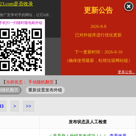
123.com是否收录
更新公告
推广竞争对手的网址，让它k掉。
交换友情链接。
手机扫一扫随时随地刷外链
2026-8-8
址的查询页面。
已对外链库进行优化更新
的。
下一更新时间：2026-8-10
链的质量。
（确保使用最新，杜绝垃圾网站链）
。
错误外链纠正
更多公告...
 【
当前状态： 手动随机翻页
】
动随机翻页
重新设置发布外链
33
>
>>
发布状态及人工检查