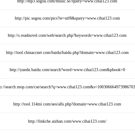
http://mp3.sogou.com/music.so?query=www.cihai123.com
http://pic.sogou.com/pics?ie=utf8&query=www.cihai123.com
http://s.readnovel.com/web/search.php?keywords=www.cihai123.com
http://tool.chinaccnet.com/baidu/baidu.php?domain=www.cihai123.com
http://yuedu.baidu.com/search?word=www.cihai123.com&pbook=0
tp://search.mop.com/cse/search?q=www.cihai123.com&s=10030666497398670
http://tool.114mi.com/seo/alls.php?domain=www.cihai123.com
http://linkche.aizhan.com/www.cihai123.com/