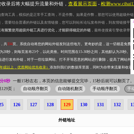
被收录后将大幅提升流量和外链，
查看展示页面
-
检测www.cihai
的查询工具，模拟的是正常手工查询，不是作弊。如果是作弊，那您可以使用超级外链
链，需要结合普通的外链以及友情链接，您可以到站长论坛发布外链，到友情链接平台
只有频繁使用超级外链工具进行优化，才能获得稳定的外链
，最终使搜索引擎收录带网
，共
334
页。系统自动将您的网站外链发到这些地方。更奇妙的是，这一切都是免费
28秒，则每页发布23个，以此类推。时间范围在15-30秒之间，其他默认为20秒。）
站进行发布外链，对于一些垃圾网站、打不开等恶意的网站进行删除，提高了网站外
2年或以上，优质网站优先收录）
添加到我们的数据库里面，同时为你带来流量和收录
0分8秒
一般15秒左右，本页的信息能够提交完毕，15秒后就可以翻页了。
自动顺序翻页
自动随机翻页
手动顺序翻页
手
前第129页；
25
126
127
128
129
130
131
132
1
外链地址