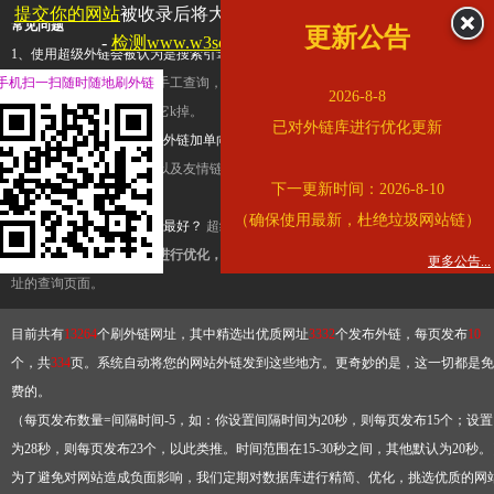
提交你的网站
被收录后将大幅提升流量和外链，
查看展示页面
常见问题
更新公告
-
检测www.w3school.com.cn是否收录
1、使用超级外链会被认为是搜索引擎优化作弊吗？
超级外链只是一个简便而集成
手机扫一扫随时随地刷外链
查询工具，模拟的是正常手工查询，不是作弊。如果是作弊，那您可以使用超级外
2026-8-8
推广竞争对手的网址，让它k掉。
已对外链库进行优化更新
2、网站优化单纯依靠超级外链加单向链接可行吗？
网站优化不能单纯依靠超级外
链，需要结合普通的外链以及友情链接，您可以到站长论坛发布外链，到友情链接
下一更新时间：2026-8-10
台交换友情链接。
（确保使用最新，杜绝垃圾网站链）
3、如何使用超级外链效果最好？
超级外链不同于普通的外链，它是动态的链接，
有频繁使用超级外链工具进行优化，才能获得稳定的外链
，最终使搜索引擎收录带
更多公告...
址的查询页面。
目前共有
13264
个刷外链网址，其中精选出优质网址
3332
个发布外链，每页发布
10
个，共
334
页。系统自动将您的网站外链发到这些地方。更奇妙的是，这一切都是免
费的。
（每页发布数量=间隔时间-5，如：你设置间隔时间为20秒，则每页发布15个；设置
为28秒，则每页发布23个，以此类推。时间范围在15-30秒之间，其他默认为20秒。
为了避免对网站造成负面影响，我们定期对数据库进行精简、优化，挑选优质的网