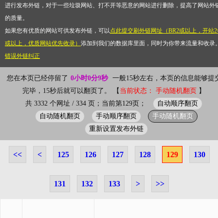
进行发布外链，对于一些垃圾网站、打不开等恶意的网站进行删除，提高了网站外
的质量。
如果您有优质的网站可供发布外链，可以
点此提交刷外链网址（BR2或以上，开站2
或以上，优质网站优先收录）
添加到我们的数据库里面，同时为你带来流量和收录
错误外链纠正
您在本页已经停留了
0小时0分9秒
一般15秒左右，本页的信息能够提
完毕，15秒后就可以翻页了。 【
当前状态： 手动随机翻页
】
自动顺序翻页
共 3332 个网址 / 334 页；当前第129页；
自动随机翻页
手动顺序翻页
手动随机翻页
重新设置发布外链
<<
<
125
126
127
128
129
130
131
132
133
>
>>