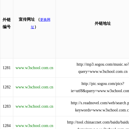
宣传网址
（
外链
更换网
外链地址
编号
）
址
http://mp3.sogou.com/music.so
1281
www.w3school.com.cn
query=www.w3school.com.cn
http://pic.sogou.com/pics?
1282
www.w3school.com.cn
ie=utf8&query=www.w3school.co
http://s.readnovel.com/web/search.
1283
www.w3school.com.cn
keywords=www.w3school.com.c
http://tool.chinaccnet.com/baidu/baid
1284
www.w3school.com.cn