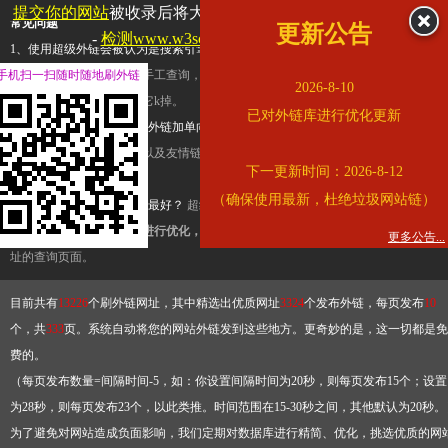
提交你的网站
被收录后将大幅提升流量和外链，
查看展示页面
常见问题
更新公告
-
检测www.w3school.com.cn是否收录
1、使用超级外链会被认为是搜索引擎优化作弊吗？
超级外链只是一个简便而集成
手机扫一扫随时随地刷外链
查询工具，模拟的是正常手工查询，不是作弊。如果是作弊，那您可以使用超级外
2026-8-10
推广竞争对手的网址，让它k掉。
已对外链库进行优化更新
2、网站优化单纯依靠超级外链加单向链接可行吗？
网站优化不能单纯依靠超级外
链，需要结合普通的外链以及友情链接，您可以到站长论坛发布外链，到友情链接
下一更新时间：2026-8-12
台交换友情链接。
（确保使用最新，杜绝垃圾网站链）
3、如何使用超级外链效果最好？
超级外链不同于普通的外链，它是动态的链接，
有频繁使用超级外链工具进行优化，才能获得稳定的外链
，最终使搜索引擎收录带
更多公告...
址的查询页面。
目前共有
13226
个刷外链网址，其中精选出优质网址
3324
个发布外链，每页发布
10
个，共
333
页。系统自动将您的网站外链发到这些地方。更奇妙的是，这一切都是免
费的。
（每页发布数量=间隔时间-5，如：你设置间隔时间为20秒，则每页发布15个；设置
为28秒，则每页发布23个，以此类推。时间范围在15-30秒之间，其他默认为20秒。
为了避免对网站造成负面影响，我们定期对数据库进行精简、优化，挑选优质的网