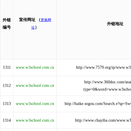
宣传网址
（
外链
更换网
外链地址
编号
）
址
1311
www.w3school.com.cn
http://www.7579.org/ip/www.w3
http://www.360doc.com/sea
1312
www.w3school.com.cn
type=0&word=www.w3schoo
1313
www.w3school.com.cn
http://baike.sogou.com/Search.e?sp=S
1314
www.w3school.com.cn
http://www.chayiba.com/www.w3