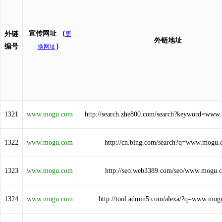
宣传网址
（
外链
更
外链地址
编号
）
换网址
1321
www.mogu.com
http://search.zhe800.com/search?keyword=ww
1322
www.mogu.com
http://cn.bing.com/search?q=www.mogu
1323
www.mogu.com
http://seo.web3389.com/seo/www.mogu.
1324
www.mogu.com
http://tool.admin5.com/alexa/?q=www.mog