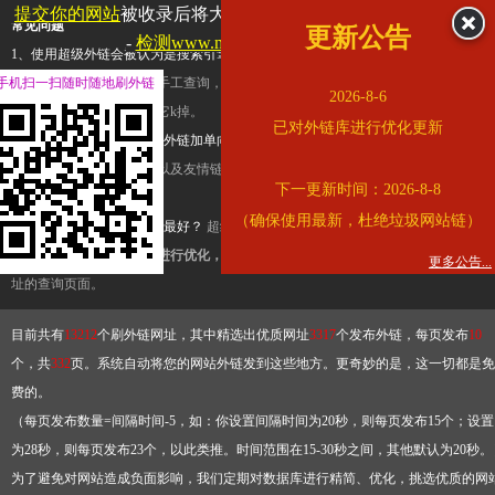
提交你的网站
被收录后将大幅提升流量和外链，
查看展示页面
常见问题
更新公告
-
检测www.mogu.com是否收录
1、使用超级外链会被认为是搜索引擎优化作弊吗？
超级外链只是一个简便而集成
手机扫一扫随时随地刷外链
查询工具，模拟的是正常手工查询，不是作弊。如果是作弊，那您可以使用超级外
2026-8-6
推广竞争对手的网址，让它k掉。
已对外链库进行优化更新
2、网站优化单纯依靠超级外链加单向链接可行吗？
网站优化不能单纯依靠超级外
链，需要结合普通的外链以及友情链接，您可以到站长论坛发布外链，到友情链接
下一更新时间：2026-8-8
台交换友情链接。
（确保使用最新，杜绝垃圾网站链）
3、如何使用超级外链效果最好？
超级外链不同于普通的外链，它是动态的链接，
有频繁使用超级外链工具进行优化，才能获得稳定的外链
，最终使搜索引擎收录带
更多公告...
址的查询页面。
目前共有
13212
个刷外链网址，其中精选出优质网址
3317
个发布外链，每页发布
10
个，共
332
页。系统自动将您的网站外链发到这些地方。更奇妙的是，这一切都是免
费的。
（每页发布数量=间隔时间-5，如：你设置间隔时间为20秒，则每页发布15个；设置
为28秒，则每页发布23个，以此类推。时间范围在15-30秒之间，其他默认为20秒。
为了避免对网站造成负面影响，我们定期对数据库进行精简、优化，挑选优质的网