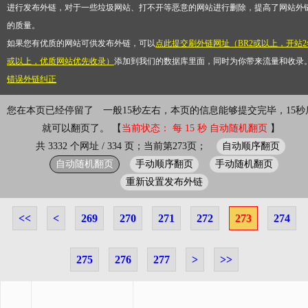
进行发布外链，对于一些垃圾网站、打不开等恶意的网站进行删除，提高了网站外
的质量。
如果您有优质的网站可供发布外链，可以
点此提交刷外链网址（BR2或以上，开站2
或以上，优质网站优先收录）
添加到我们的数据库里面，同时为你带来流量和收录
错误外链纠正
您在本页已经停留了
一般15秒左右，本页的信息能够提交完毕，15秒
就可以翻页了。 【
当前状态： 每 15 秒 自动随机翻页
】
自动顺序翻页
共 3332 个网址 / 334 页；当前第273页；
自动随机翻页
手动顺序翻页
手动随机翻页
重新设置发布外链
<<
<
269
270
271
272
273
274
275
276
277
>
>>