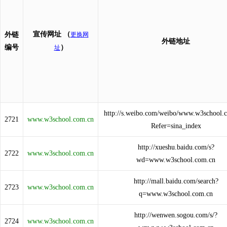
宣传网址
（
外链
更换网
外链地址
编号
）
址
http://s.weibo.com/weibo/www.w3school.
2721
www.w3school.com.cn
Refer=sina_index
http://xueshu.baidu.com/s?
2722
www.w3school.com.cn
wd=www.w3school.com.cn
http://mall.baidu.com/search?
2723
www.w3school.com.cn
q=www.w3school.com.cn
http://wenwen.sogou.com/s/?
2724
www.w3school.com.cn