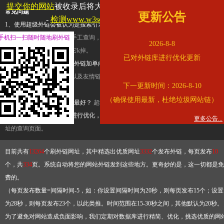
提交你的网站
被收录后将大幅提升流量和外链，
查看展示页面
常见问题
更新公告
-
检测www.w3school.com.cn是否收录
1、使用超级外链会被认为是搜索引擎优化作弊吗？
超级外链只是一个简便而集成
手机扫一扫随时随地刷外链
查询工具，模拟的是正常手工查询，不是作弊。如果是作弊，那您可以使用超级外
2026-8-8
推广竞争对手的网址，让它k掉。
已对外链库进行优化更新
2、网站优化单纯依靠超级外链加单向链接可行吗？
网站优化不能单纯依靠超级外
链，需要结合普通的外链以及友情链接，您可以到站长论坛发布外链，到友情链接
下一更新时间：2026-8-10
台交换友情链接。
（确保使用最新，杜绝垃圾网站链）
3、如何使用超级外链效果最好？
超级外链不同于普通的外链，它是动态的链接，
有频繁使用超级外链工具进行优化，才能获得稳定的外链
，最终使搜索引擎收录带
更多公告...
址的查询页面。
目前共有
13264
个刷外链网址，其中精选出优质网址
3332
个发布外链，每页发布
10
个，共
334
页。系统自动将您的网站外链发到这些地方。更奇妙的是，这一切都是免
费的。
（每页发布数量=间隔时间-5，如：你设置间隔时间为20秒，则每页发布15个；设置
为28秒，则每页发布23个，以此类推。时间范围在15-30秒之间，其他默认为20秒。
为了避免对网站造成负面影响，我们定期对数据库进行精简、优化，挑选优质的网