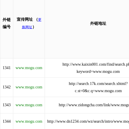
宣传网址
（
外链
更
外链地址
编号
）
换网址
http://www.kaixin001.com/find/search.p
1341
www.mogu.com
keyword=www.mogu.com
http://search.17k.com/search.xhtml?
1342
www.mogu.com
c.st=0&c.q=www.mogu.com
1343
www.mogu.com
http://www.zidongcha.com/link/www.mog
1344
www.mogu.com
http://www.dn1234.com/wz/search/intro/www.mo