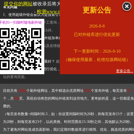
提交你的网站
被收录后将大幅提升流量和外链，
查看展示页面
常见问题
更新公告
-
检测www.mogu.com是否收录
1、使用超级外链会被认为是搜索引擎优化作弊吗？
超级外链只是一个简便而集成
手机扫一扫随时随地刷外链
查询工具，模拟的是正常手工查询，不是作弊。如果是作弊，那您可以使用超级外
2026-8-8
推广竞争对手的网址，让它k掉。
已对外链库进行优化更新
2、网站优化单纯依靠超级外链加单向链接可行吗？
网站优化不能单纯依靠超级外
链，需要结合普通的外链以及友情链接，您可以到站长论坛发布外链，到友情链接
下一更新时间：2026-8-10
台交换友情链接。
（确保使用最新，杜绝垃圾网站链）
3、如何使用超级外链效果最好？
超级外链不同于普通的外链，它是动态的链接，
有频繁使用超级外链工具进行优化，才能获得稳定的外链
，最终使搜索引擎收录带
更多公告...
址的查询页面。
目前共有
13264
个刷外链网址，其中精选出优质网址
3332
个发布外链，每页发布
10
个，共
334
页。系统自动将您的网站外链发到这些地方。更奇妙的是，这一切都是免
费的。
（每页发布数量=间隔时间-5，如：你设置间隔时间为20秒，则每页发布15个；设置
为28秒，则每页发布23个，以此类推。时间范围在15-30秒之间，其他默认为20秒。
为了避免对网站造成负面影响，我们定期对数据库进行精简、优化，挑选优质的网