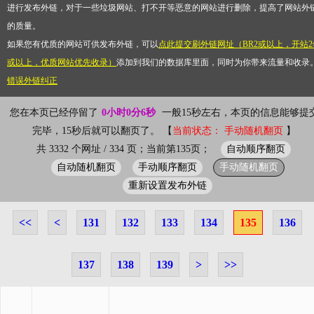
进行发布外链，对于一些垃圾网站、打不开等恶意的网站进行删除，提高了网站外
的质量。
如果您有优质的网站可供发布外链，可以
点此提交刷外链网址（BR2或以上，开站2
或以上，优质网站优先收录）
添加到我们的数据库里面，同时为你带来流量和收录
错误外链纠正
您在本页已经停留了
0小时0分6秒
一般15秒左右，本页的信息能够提
完毕，15秒后就可以翻页了。 【
当前状态： 手动随机翻页
】
自动顺序翻页
共 3332 个网址 / 334 页；当前第135页；
自动随机翻页
手动顺序翻页
手动随机翻页
重新设置发布外链
<<
<
131
132
133
134
135
136
137
138
139
>
>>