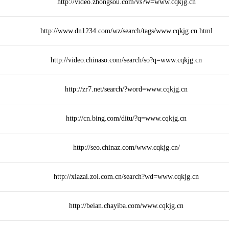
http://video.zhongsou.com/vs?w=www.cqkjg.cn
http://www.dn1234.com/wz/search/tags/www.cqkjg.cn.html
http://video.chinaso.com/search/so?q=www.cqkjg.cn
http://zr7.net/search/?word=www.cqkjg.cn
http://cn.bing.com/ditu/?q=www.cqkjg.cn
http://seo.chinaz.com/www.cqkjg.cn/
http://xiazai.zol.com.cn/search?wd=www.cqkjg.cn
http://beian.chayiba.com/www.cqkjg.cn