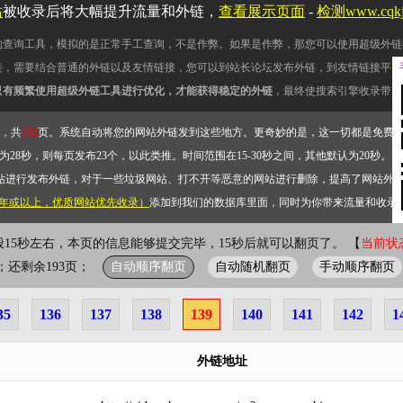
站
被收录后将大幅提升流量和外链，
查看展示页面
-
检测www.cqk
的查询工具，模拟的是正常手工查询，不是作弊。如果是作弊，那您可以使用超级外链
链，需要结合普通的外链以及友情链接，您可以到站长论坛发布外链，到友情链接平台
只有频繁使用超级外链工具进行优化，才能获得稳定的外链
，最终使搜索引擎收录带网
，共
332
页。系统自动将您的网站外链发到这些地方。更奇妙的是，这一切都是免费
28秒，则每页发布23个，以此类推。时间范围在15-30秒之间，其他默认为20秒。）
站进行发布外链，对于一些垃圾网站、打不开等恶意的网站进行删除，提高了网站外
2年或以上，优质网站优先收录）
添加到我们的数据库里面，同时为你带来流量和收录
秒
一般15秒左右，本页的信息能够提交完毕，15秒后就可以翻页了。 【
自动顺序翻页
自动随机翻页
手动顺序翻页
9页；还剩余193页；
35
136
137
138
139
140
141
142
1
外链地址