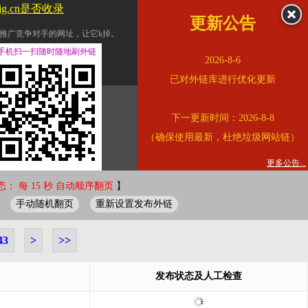
jg.cn是否收录
更新公告
推广竞争对手的网址，让它k掉。
交换友情链接。
手机扫一扫随时随地刷外链
2026-8-6
址的查询页面。
已对外链库进行优化更新
的。
下一更新时间：2026-8-8
链的质量。
（确保使用最新，杜绝垃圾网站链）
。
错误外链纠正
更多公告...
当前状态： 每 15 秒 自动顺序翻页
】
手动随机翻页
重新设置发布外链
43
>
>>
发布状态及人工检查