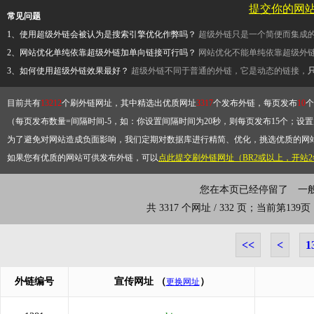
提交你的网
常见问题
1、使用超级外链会被认为是搜索引擎优化作弊吗？
超级外链只是一个简便而集成
2、网站优化单纯依靠超级外链加单向链接可行吗？
网站优化不能单纯依靠超级外
3、如何使用超级外链效果最好？
超级外链不同于普通的外链，它是动态的链接，
目前共有
13212
个刷外链网址，其中精选出优质网址
3317
个发布外链，每页发布
10
个
（每页发布数量=间隔时间-5，如：你设置间隔时间为20秒，则每页发布15个；设置为
为了避免对网站造成负面影响，我们定期对数据库进行精简、优化，挑选优质的网
如果您有优质的网站可供发布外链，可以
点此提交刷外链网址（BR2或以上，开站
您在本页已经停留了
0小时0分1
共 3317 个网址 / 332 页；当前第13
<<
<
1
外链编号
宣传网址
（
）
更换网址