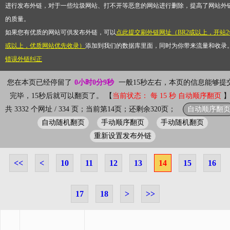
进行发布外链，对于一些垃圾网站、打不开等恶意的网站进行删除，提高了网站外
的质量。
如果您有优质的网站可供发布外链，可以
点此提交刷外链网址（BR2或以上，开站2
或以上，优质网站优先收录）
添加到我们的数据库里面，同时为你带来流量和收录
错误外链纠正
您在本页已经停留了
0小时0分9秒
一般15秒左右，本页的信息能够提
完毕，15秒后就可以翻页了。 【
当前状态： 每 15 秒 自动顺序翻页
自动顺序翻
共 3332 个网址 / 334 页；当前第14页；还剩余320页；
自动随机翻页
手动顺序翻页
手动随机翻页
重新设置发布外链
<<
<
10
11
12
13
14
15
16
17
18
>
>>