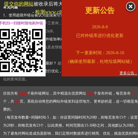
提交你的网站
被收录后将大幅提升流量和外链，
查看展示页面
常见问题
更新公告
-
检测www.cihai123.com是否收录
1、使用超级外链会被认为是搜索引擎优化作弊吗？
超级外链只是一个简便而集成
手机扫一扫随时随地刷外链
查询工具，模拟的是正常手工查询，不是作弊。如果是作弊，那您可以使用超级外
2026-8-8
推广竞争对手的网址，让它k掉。
已对外链库进行优化更新
2、网站优化单纯依靠超级外链加单向链接可行吗？
网站优化不能单纯依靠超级外
链，需要结合普通的外链以及友情链接，您可以到站长论坛发布外链，到友情链接
下一更新时间：2026-8-10
台交换友情链接。
（确保使用最新，杜绝垃圾网站链）
3、如何使用超级外链效果最好？
超级外链不同于普通的外链，它是动态的链接，
有频繁使用超级外链工具进行优化，才能获得稳定的外链
，最终使搜索引擎收录带
更多公告...
址的查询页面。
目前共有
13264
个刷外链网址，其中精选出优质网址
3332
个发布外链，每页发布
10
个，共
334
页。系统自动将您的网站外链发到这些地方。更奇妙的是，这一切都是免
费的。
（每页发布数量=间隔时间-5，如：你设置间隔时间为20秒，则每页发布15个；设置
为28秒，则每页发布23个，以此类推。时间范围在15-30秒之间，其他默认为20秒。
为了避免对网站造成负面影响，我们定期对数据库进行精简、优化，挑选优质的网