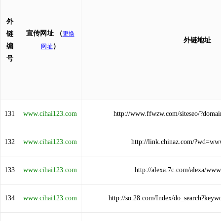
外
宣传网址
（
链
更换
外链地址
编
）
网址
号
131
www.cihai123.com
http://www.ffwzw.com/siteseo/?doma
132
www.cihai123.com
http://link.chinaz.com/?wd=ww
133
www.cihai123.com
http://alexa.7c.com/alexa/www
134
www.cihai123.com
http://so.28.com/Index/do_search?key