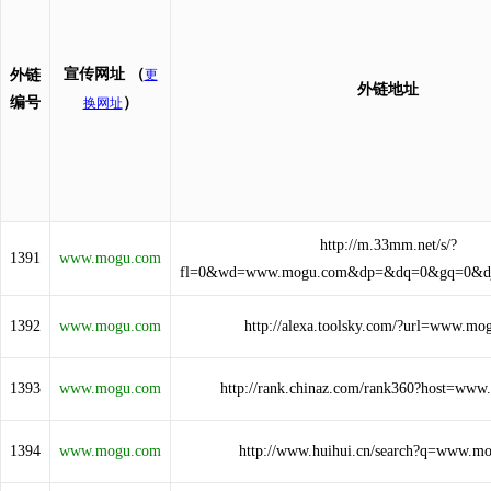
宣传网址
（
外链
更
外链地址
编号
）
换网址
http://m.33mm.net/s/?
1391
www.mogu.com
fl=0&wd=www.mogu.com&dp=&dq=0&gq=0&d
1392
www.mogu.com
http://alexa.toolsky.com/?url=www.mo
1393
www.mogu.com
http://rank.chinaz.com/rank360?host=ww
1394
www.mogu.com
http://www.huihui.cn/search?q=www.m