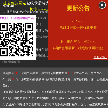
提交你的网站
被收录后将大幅提升流量和外链，
查看展示页面
常见问题
更新公告
-
检测www.mogu.com是否收录
1、使用超级外链会被认为是搜索引擎优化作弊吗？
超级外链只是一个简便而集成
手机扫一扫随时随地刷外链
查询工具，模拟的是正常手工查询，不是作弊。如果是作弊，那您可以使用超级外
2026-8-6
推广竞争对手的网址，让它k掉。
已对外链库进行优化更新
2、网站优化单纯依靠超级外链加单向链接可行吗？
网站优化不能单纯依靠超级外
链，需要结合普通的外链以及友情链接，您可以到站长论坛发布外链，到友情链接
下一更新时间：2026-8-8
台交换友情链接。
（确保使用最新，杜绝垃圾网站链）
3、如何使用超级外链效果最好？
超级外链不同于普通的外链，它是动态的链接，
有频繁使用超级外链工具进行优化，才能获得稳定的外链
，最终使搜索引擎收录带
更多公告...
址的查询页面。
目前共有
13212
个刷外链网址，其中精选出优质网址
3317
个发布外链，每页发布
10
个，共
332
页。系统自动将您的网站外链发到这些地方。更奇妙的是，这一切都是免
费的。
（每页发布数量=间隔时间-5，如：你设置间隔时间为20秒，则每页发布15个；设置
为28秒，则每页发布23个，以此类推。时间范围在15-30秒之间，其他默认为20秒。
为了避免对网站造成负面影响，我们定期对数据库进行精简、优化，挑选优质的网