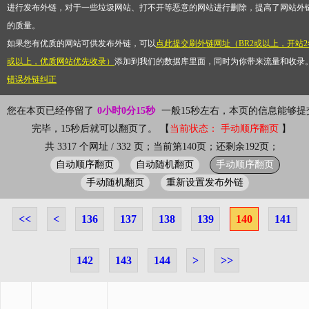
进行发布外链，对于一些垃圾网站、打不开等恶意的网站进行删除，提高了网站外
的质量。
如果您有优质的网站可供发布外链，可以
点此提交刷外链网址（BR2或以上，开站2
或以上，优质网站优先收录）
添加到我们的数据库里面，同时为你带来流量和收录
错误外链纠正
您在本页已经停留了
0小时0分15秒
一般15秒左右，本页的信息能够提
完毕，15秒后就可以翻页了。 【
当前状态： 手动顺序翻页
】
共 3317 个网址 / 332 页；当前第140页；还剩余192页；
自动顺序翻页
自动随机翻页
手动顺序翻页
手动随机翻页
重新设置发布外链
<<
<
136
137
138
139
140
141
142
143
144
>
>>