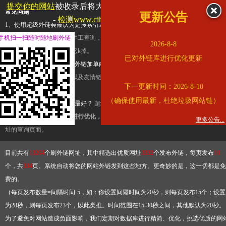
提交你的网站
被收录后将大幅提升流量和外链，
查看展示页面
常见问题
更新公告
-
检测www.cihai123.com是否收录
1、使用超级外链会被认为是搜索引擎优化作弊吗？
超级外链只是一个简便而集成
手机扫一扫随时随地刷外链
查询工具，模拟的是正常手工查询，不是作弊。如果是作弊，那您可以使用超级外
2026-8-8
推广竞争对手的网址，让它k掉。
已对外链库进行优化更新
2、网站优化单纯依靠超级外链加单向链接可行吗？
网站优化不能单纯依靠超级外
链，需要结合普通的外链以及友情链接，您可以到站长论坛发布外链，到友情链接
下一更新时间：2026-8-10
台交换友情链接。
（确保使用最新，杜绝垃圾网站链）
3、如何使用超级外链效果最好？
超级外链不同于普通的外链，它是动态的链接，
有频繁使用超级外链工具进行优化，才能获得稳定的外链
，最终使搜索引擎收录带
更多公告...
址的查询页面。
目前共有
13264
个刷外链网址，其中精选出优质网址
3332
个发布外链，每页发布
10
个，共
334
页。系统自动将您的网站外链发到这些地方。更奇妙的是，这一切都是免
费的。
（每页发布数量=间隔时间-5，如：你设置间隔时间为20秒，则每页发布15个；设置
为28秒，则每页发布23个，以此类推。时间范围在15-30秒之间，其他默认为20秒。
为了避免对网站造成负面影响，我们定期对数据库进行精简、优化，挑选优质的网