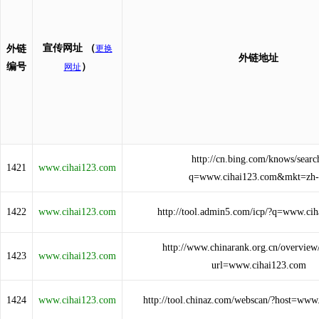
宣传网址
（
外链
更换
外链地址
编号
）
网址
http://cn.bing.com/knows/searc
1421
www.cihai123.com
q=www.cihai123.com&mkt=zh-
1422
www.cihai123.com
http://tool.admin5.com/icp/?q=www.ci
http://www.chinarank.org.cn/overview
1423
www.cihai123.com
url=www.cihai123.com
1424
www.cihai123.com
http://tool.chinaz.com/webscan/?host=www