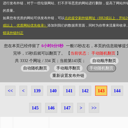
进行发布外链，对于一些垃圾网站、打不开等恶意的网站进行删除，提高了网站外
的质量。
如果您有优质的网站可供发布外链，可以
点此提交刷外链网址（BR2或以上，开站2
或以上，优质网站优先收录）
添加到我们的数据库里面，同时为你带来流量和收录
错误外链纠正
您在本页已经停留了
0小时0分9秒
一般15秒左右，本页的信息能够提
完毕，15秒后就可以翻页了。 【
当前状态： 手动随机翻页
】
自动顺序翻页
共 3332 个网址 / 334 页；当前第143页；
自动随机翻页
手动顺序翻页
手动随机翻页
重新设置发布外链
<<
<
139
140
141
142
143
144
145
146
147
>
>>