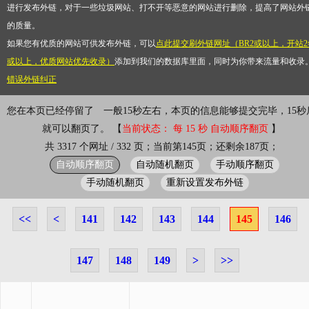
进行发布外链，对于一些垃圾网站、打不开等恶意的网站进行删除，提高了网站外
的质量。
如果您有优质的网站可供发布外链，可以
点此提交刷外链网址（BR2或以上，开站2
或以上，优质网站优先收录）
添加到我们的数据库里面，同时为你带来流量和收录
错误外链纠正
您在本页已经停留了
一般15秒左右，本页的信息能够提交完毕，15秒
就可以翻页了。 【
当前状态： 每 15 秒 自动顺序翻页
】
共 3317 个网址 / 332 页；当前第145页；还剩余187页；
自动顺序翻页
自动随机翻页
手动顺序翻页
手动随机翻页
重新设置发布外链
<<
<
141
142
143
144
145
146
147
148
149
>
>>