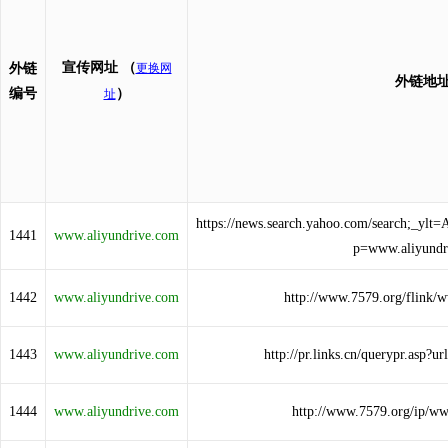
宣传网址
（
外链
更换网
外链地
编号
）
址
https://news.search.yahoo.com/search;
1441
www.aliyundrive.com
p=www.aliyundr
1442
www.aliyundrive.com
http://www.7579.org/flink/
1443
www.aliyundrive.com
http://pr.links.cn/querypr.asp?
1444
www.aliyundrive.com
http://www.7579.org/ip/ww