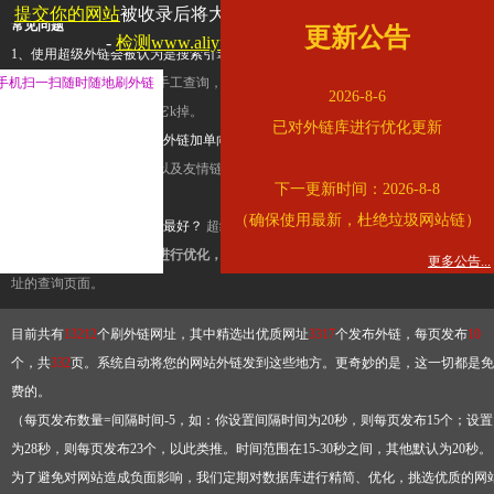
提交你的网站
被收录后将大幅提升流量和外链，
查看展示页面
常见问题
更新公告
-
检测www.aliyundrive.com是否收录
1、使用超级外链会被认为是搜索引擎优化作弊吗？
超级外链只是一个简便而集成
手机扫一扫随时随地刷外链
查询工具，模拟的是正常手工查询，不是作弊。如果是作弊，那您可以使用超级外
2026-8-6
推广竞争对手的网址，让它k掉。
已对外链库进行优化更新
2、网站优化单纯依靠超级外链加单向链接可行吗？
网站优化不能单纯依靠超级外
链，需要结合普通的外链以及友情链接，您可以到站长论坛发布外链，到友情链接
下一更新时间：2026-8-8
台交换友情链接。
（确保使用最新，杜绝垃圾网站链）
3、如何使用超级外链效果最好？
超级外链不同于普通的外链，它是动态的链接，
有频繁使用超级外链工具进行优化，才能获得稳定的外链
，最终使搜索引擎收录带
更多公告...
址的查询页面。
目前共有
13212
个刷外链网址，其中精选出优质网址
3317
个发布外链，每页发布
10
个，共
332
页。系统自动将您的网站外链发到这些地方。更奇妙的是，这一切都是免
费的。
（每页发布数量=间隔时间-5，如：你设置间隔时间为20秒，则每页发布15个；设置
为28秒，则每页发布23个，以此类推。时间范围在15-30秒之间，其他默认为20秒。
为了避免对网站造成负面影响，我们定期对数据库进行精简、优化，挑选优质的网