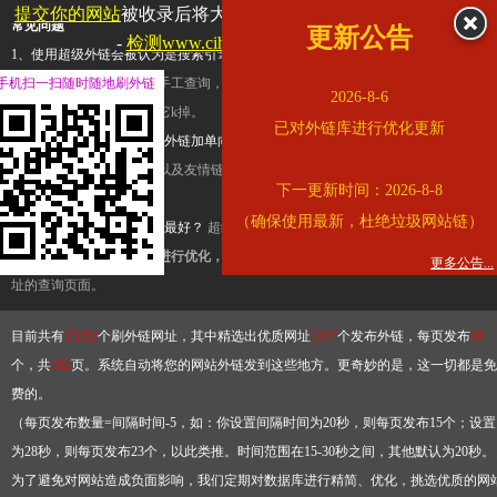
提交你的网站
被收录后将大幅提升流量和外链，
查看展示页面
常见问题
更新公告
-
检测www.cihai123.com是否收录
1、使用超级外链会被认为是搜索引擎优化作弊吗？
超级外链只是一个简便而集成
手机扫一扫随时随地刷外链
查询工具，模拟的是正常手工查询，不是作弊。如果是作弊，那您可以使用超级外
2026-8-6
推广竞争对手的网址，让它k掉。
已对外链库进行优化更新
2、网站优化单纯依靠超级外链加单向链接可行吗？
网站优化不能单纯依靠超级外
链，需要结合普通的外链以及友情链接，您可以到站长论坛发布外链，到友情链接
下一更新时间：2026-8-8
台交换友情链接。
（确保使用最新，杜绝垃圾网站链）
3、如何使用超级外链效果最好？
超级外链不同于普通的外链，它是动态的链接，
有频繁使用超级外链工具进行优化，才能获得稳定的外链
，最终使搜索引擎收录带
更多公告...
址的查询页面。
目前共有
13212
个刷外链网址，其中精选出优质网址
3317
个发布外链，每页发布
10
个，共
332
页。系统自动将您的网站外链发到这些地方。更奇妙的是，这一切都是免
费的。
（每页发布数量=间隔时间-5，如：你设置间隔时间为20秒，则每页发布15个；设置
为28秒，则每页发布23个，以此类推。时间范围在15-30秒之间，其他默认为20秒。
为了避免对网站造成负面影响，我们定期对数据库进行精简、优化，挑选优质的网