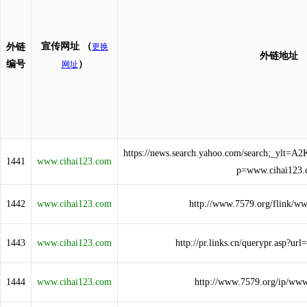
宣传网址
（
外链
更换
外链地址
编号
）
网址
https://news.search.yahoo.com/search;_y
1441
www.cihai123.com
p=www.cihai123.
1442
www.cihai123.com
http://www.7579.org/flink/w
1443
www.cihai123.com
http://pr.links.cn/querypr.asp?u
1444
www.cihai123.com
http://www.7579.org/ip/www