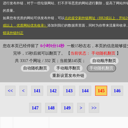
进行发布外链，对于一些垃圾网站、打不开等恶意的网站进行删除，提高了网站外
的质量。
如果您有优质的网站可供发布外链，可以
点此提交刷外链网址（BR2或以上，开站2
或以上，优质网站优先收录）
添加到我们的数据库里面，同时为你带来流量和收录
错误外链纠正
您在本页已经停留了
0小时0分14秒
一般15秒左右，本页的信息能够提
完毕，15秒后就可以翻页了。 【
当前状态： 手动随机翻页
】
自动顺序翻页
共 3317 个网址 / 332 页；当前第145页；
自动随机翻页
手动顺序翻页
手动随机翻页
重新设置发布外链
<<
<
141
142
143
144
145
146
147
148
149
>
>>