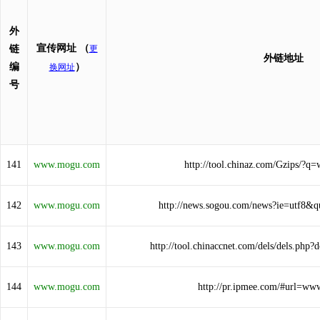
外
宣传网址
（
链
更
外链地址
编
）
换网址
号
141
www.mogu.com
http://tool.chinaz.com/Gzips/?
142
www.mogu.com
http://news.sogou.com/news?ie=utf8
143
www.mogu.com
http://tool.chinaccnet.com/dels/dels.p
144
www.mogu.com
http://pr.ipmee.com/#url=w