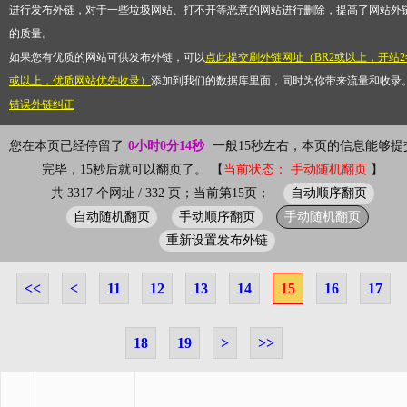
进行发布外链，对于一些垃圾网站、打不开等恶意的网站进行删除，提高了网站外
的质量。
如果您有优质的网站可供发布外链，可以
点此提交刷外链网址（BR2或以上，开站2
或以上，优质网站优先收录）
添加到我们的数据库里面，同时为你带来流量和收录
错误外链纠正
您在本页已经停留了
0小时0分14秒
一般15秒左右，本页的信息能够提
完毕，15秒后就可以翻页了。 【
当前状态： 手动随机翻页
】
自动顺序翻页
共 3317 个网址 / 332 页；当前第15页；
自动随机翻页
手动顺序翻页
手动随机翻页
重新设置发布外链
<<
<
11
12
13
14
15
16
17
18
19
>
>>