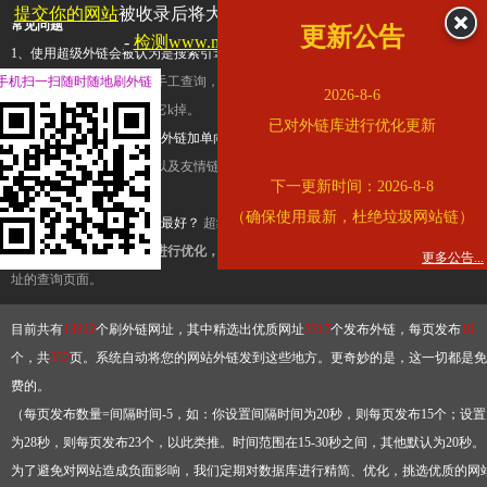
提交你的网站
被收录后将大幅提升流量和外链，
查看展示页面
常见问题
更新公告
-
检测www.mogu.com是否收录
1、使用超级外链会被认为是搜索引擎优化作弊吗？
超级外链只是一个简便而集成
手机扫一扫随时随地刷外链
查询工具，模拟的是正常手工查询，不是作弊。如果是作弊，那您可以使用超级外
2026-8-6
推广竞争对手的网址，让它k掉。
已对外链库进行优化更新
2、网站优化单纯依靠超级外链加单向链接可行吗？
网站优化不能单纯依靠超级外
链，需要结合普通的外链以及友情链接，您可以到站长论坛发布外链，到友情链接
下一更新时间：2026-8-8
台交换友情链接。
（确保使用最新，杜绝垃圾网站链）
3、如何使用超级外链效果最好？
超级外链不同于普通的外链，它是动态的链接，
有频繁使用超级外链工具进行优化，才能获得稳定的外链
，最终使搜索引擎收录带
更多公告...
址的查询页面。
目前共有
13212
个刷外链网址，其中精选出优质网址
3317
个发布外链，每页发布
10
个，共
332
页。系统自动将您的网站外链发到这些地方。更奇妙的是，这一切都是免
费的。
（每页发布数量=间隔时间-5，如：你设置间隔时间为20秒，则每页发布15个；设置
为28秒，则每页发布23个，以此类推。时间范围在15-30秒之间，其他默认为20秒。
为了避免对网站造成负面影响，我们定期对数据库进行精简、优化，挑选优质的网