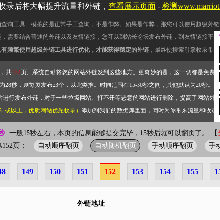
收录后将大幅提升流量和外链，
查看展示页面
-
检测www.marrio
的查询工具，模拟的是正常手工查询，不是作弊。如果是作弊，那您可以使用超级外链
链，需要结合普通的外链以及友情链接，您可以到站长论坛发布外链，到友情链接平台
只有频繁使用超级外链工具进行优化，才能获得稳定的外链
，最终使搜索引擎收录带网
，共
334
页。系统自动将您的网站外链发到这些地方。更奇妙的是，这一切都是免费
28秒，则每页发布23个，以此类推。时间范围在15-30秒之间，其他默认为20秒。）
站进行发布外链，对于一些垃圾网站、打不开等恶意的网站进行删除，提高了网站外
2年或以上，优质网站优先收录）
添加到我们的数据库里面，同时为你带来流量和收录
秒
一般15秒左右，本页的信息能够提交完毕，15秒后就可以翻页了。 【
自动顺序翻页
自动随机翻页
手动顺序翻页
手
前第152页；
48
149
150
151
152
153
154
155
1
外链地址