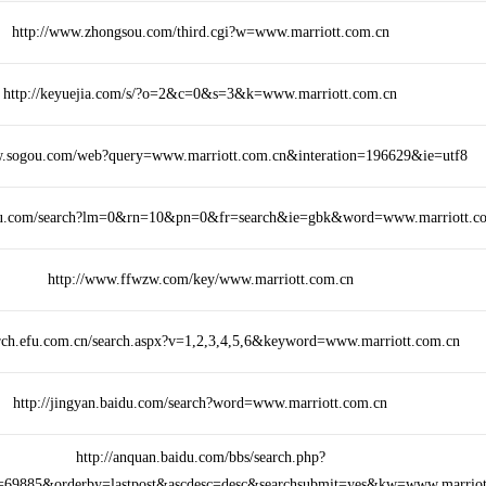
http://www.zhongsou.com/third.cgi?w=www.marriott.com.cn
http://keyuejia.com/s/?o=2&c=0&s=3&k=www.marriott.com.cn
w.sogou.com/web?query=www.marriott.com.cn&interation=196629&ie=utf8
aidu.com/search?lm=0&rn=10&pn=0&fr=search&ie=gbk&word=www.marriott.c
http://www.ffwzw.com/key/www.marriott.com.cn
earch.efu.com.cn/search.aspx?v=1,2,3,4,5,6&keyword=www.marriott.com.cn
http://jingyan.baidu.com/search?word=www.marriott.com.cn
http://anquan.baidu.com/bbs/search.php?
69885&orderby=lastpost&ascdesc=desc&searchsubmit=yes&kw=www.marriot