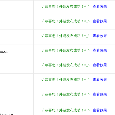
om.cn
t.com.cn