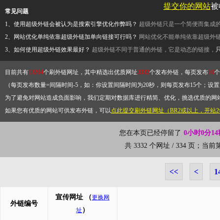
提交你的网站
被
常见问题
1、使用超级外链会被认为是搜索引擎优化作弊吗？
超级外链只是一个简便而集成
2、网站优化单纯依靠超级外链加单向链接可行吗？
网站优化不能单纯依靠超级外
3、如何使用超级外链效果最好？
超级外链不同于普通的外链，它是动态的链接，
目前共有
13264
个刷外链网址，其中精选出优质网址
3332
个发布外链，每页发布
10
个
（每页发布数量=间隔时间-5，如：你设置间隔时间为20秒，则每页发布15个；设置为
为了避免对网站造成负面影响，我们定期对数据库进行精简、优化，挑选优质的网
如果您有优质的网站可供发布外链，可以
点此提交刷外链网址（BR2或以上，开站
您在本页已经停留了
0小时0分14
共 3332 个网址 / 334 页；当
<<
<
1
宣传网址
（
更换网
外链编号
）
址