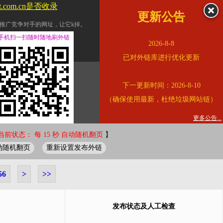
tt.com.cn是否收录
更新公告
推广竞争对手的网址，让它k掉。
交换友情链接。
手机扫一扫随时随地刷外链
2026-8-8
址的查询页面。
已对外链库进行优化更新
的。
下一更新时间：2026-8-10
链的质量。
（确保使用最新，杜绝垃圾网站链）
。
错误外链纠正
更多公告...
当前状态： 每 15 秒 自动随机翻页
】
动随机翻页
重新设置发布外链
56
>
>>
发布状态及人工检查