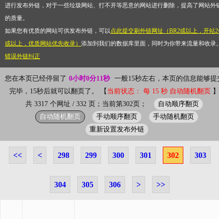
进行发布外链，对于一些垃圾网站、打不开等恶意的网站进行删除，提高了网站外
的质量。
如果您有优质的网站可供发布外链，可以
点此提交刷外链网址（BR2或以上，开站2
或以上，优质网站优先收录）
添加到我们的数据库里面，同时为你带来流量和收录
错误外链纠正
您在本页已经停留了
0小时0分11秒
一般15秒左右，本页的信息能够提
完毕，15秒后就可以翻页了。 【
当前状态： 每 15 秒 自动随机翻页
自动顺序翻页
共 3317 个网址 / 332 页；当前第302页；
自动随机翻页
手动顺序翻页
手动随机翻页
重新设置发布外链
<<
<
298
299
300
301
302
303
304
305
306
>
>>