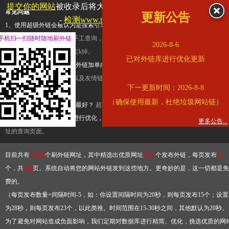
提交你的网站
被收录后将大幅提升流量和外链，
查看展示页面
常见问题
更新公告
-
检测www.tbqjx.com是否收录
1、使用超级外链会被认为是搜索引擎优化作弊吗？
超级外链只是一个简便而集成
手机扫一扫随时随地刷外链
查询工具，模拟的是正常手工查询，不是作弊。如果是作弊，那您可以使用超级外
2026-8-6
推广竞争对手的网址，让它k掉。
已对外链库进行优化更新
2、网站优化单纯依靠超级外链加单向链接可行吗？
网站优化不能单纯依靠超级外
链，需要结合普通的外链以及友情链接，您可以到站长论坛发布外链，到友情链接
下一更新时间：2026-8-8
台交换友情链接。
（确保使用最新，杜绝垃圾网站链）
3、如何使用超级外链效果最好？
超级外链不同于普通的外链，它是动态的链接，
有频繁使用超级外链工具进行优化，才能获得稳定的外链
，最终使搜索引擎收录带
更多公告...
址的查询页面。
目前共有
13212
个刷外链网址，其中精选出优质网址
3317
个发布外链，每页发布
10
个，共
332
页。系统自动将您的网站外链发到这些地方。更奇妙的是，这一切都是免
费的。
（每页发布数量=间隔时间-5，如：你设置间隔时间为20秒，则每页发布15个；设置
为28秒，则每页发布23个，以此类推。时间范围在15-30秒之间，其他默认为20秒。
为了避免对网站造成负面影响，我们定期对数据库进行精简、优化，挑选优质的网