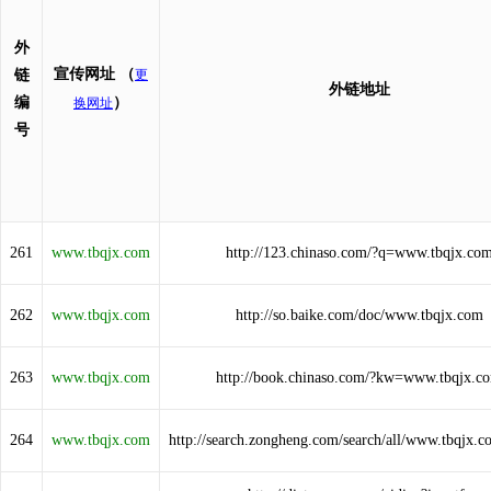
外
宣传网址
（
链
更
外链地址
编
）
换网址
号
261
www.tbqjx.com
http://123.chinaso.com/?q=www.tbqjx.co
262
www.tbqjx.com
http://so.baike.com/doc/www.tbqjx.com
263
www.tbqjx.com
http://book.chinaso.com/?kw=www.tbqjx.c
264
www.tbqjx.com
http://search.zongheng.com/search/all/www.tbqjx.c