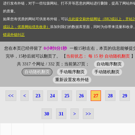
进行发布外链，对于一些垃圾网站、打不开等恶意的网站进行删除，提高了网站外
的质量。
如果您有优质的网站可供发布外链，可以
点此提交刷外链网址（BR2或以上，开站2
或以上，优质网站优先收录）
添加到我们的数据库里面，同时为你带来流量和收录
错误外链纠正
您在本页已经停留了
0小时0分1秒
一般15秒左右，本页的信息能够提
完毕，15秒后就可以翻页了。 【
当前状态： 每 15 秒 自动随机翻页
自动顺序翻页
共 3317 个网址 / 332 页；当前第27页；
自动随机翻页
手动顺序翻页
手动随机翻页
重新设置发布外链
<<
<
23
24
25
26
27
28
29
30
31
>
>>