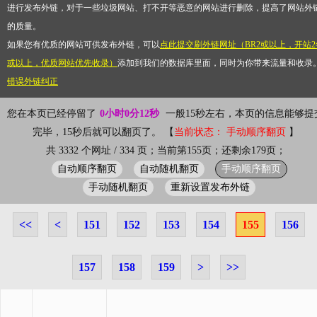
进行发布外链，对于一些垃圾网站、打不开等恶意的网站进行删除，提高了网站外
的质量。
如果您有优质的网站可供发布外链，可以
点此提交刷外链网址（BR2或以上，开站2
或以上，优质网站优先收录）
添加到我们的数据库里面，同时为你带来流量和收录
错误外链纠正
您在本页已经停留了
0小时0分12秒
一般15秒左右，本页的信息能够提
完毕，15秒后就可以翻页了。 【
当前状态： 手动顺序翻页
】
共 3332 个网址 / 334 页；当前第155页；还剩余179页；
自动顺序翻页
自动随机翻页
手动顺序翻页
手动随机翻页
重新设置发布外链
<<
<
151
152
153
154
155
156
157
158
159
>
>>