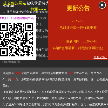
提交你的网站
被收录后将大幅提升流量和外链，
查看展示页面
常见问题
更新公告
-
检测www.jdfjx.com是否收录
1、使用超级外链会被认为是搜索引擎优化作弊吗？
超级外链只是一个简便而集成
手机扫一扫随时随地刷外链
查询工具，模拟的是正常手工查询，不是作弊。如果是作弊，那您可以使用超级外
2026-8-8
推广竞争对手的网址，让它k掉。
已对外链库进行优化更新
2、网站优化单纯依靠超级外链加单向链接可行吗？
网站优化不能单纯依靠超级外
链，需要结合普通的外链以及友情链接，您可以到站长论坛发布外链，到友情链接
下一更新时间：2026-8-10
台交换友情链接。
（确保使用最新，杜绝垃圾网站链）
3、如何使用超级外链效果最好？
超级外链不同于普通的外链，它是动态的链接，
有频繁使用超级外链工具进行优化，才能获得稳定的外链
，最终使搜索引擎收录带
更多公告...
址的查询页面。
目前共有
13264
个刷外链网址，其中精选出优质网址
3332
个发布外链，每页发布
10
个，共
334
页。系统自动将您的网站外链发到这些地方。更奇妙的是，这一切都是免
费的。
（每页发布数量=间隔时间-5，如：你设置间隔时间为20秒，则每页发布15个；设置
为28秒，则每页发布23个，以此类推。时间范围在15-30秒之间，其他默认为20秒。
为了避免对网站造成负面影响，我们定期对数据库进行精简、优化，挑选优质的网