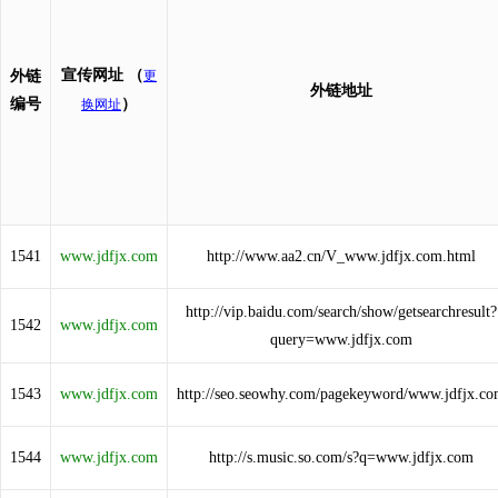
宣传网址
（
外链
更
外链地址
编号
）
换网址
1541
www.jdfjx.com
http://www.aa2.cn/V_www.jdfjx.com.html
http://vip.baidu.com/search/show/getsearchresult?
1542
www.jdfjx.com
query=www.jdfjx.com
1543
www.jdfjx.com
http://seo.seowhy.com/pagekeyword/www.jdfjx.c
1544
www.jdfjx.com
http://s.music.so.com/s?q=www.jdfjx.com